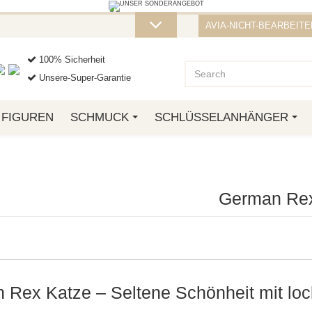
STELLUNG VON ÜBER 50 € ERHALTEN SI
AVIA-NICHT-BEARBEITEN
ZT ZU, SO LANGE DER VORRAT REICHT! DIE AKTION GILT BIS ZUM
100% Sicherheit
Unsere-Super-Garantie
FIGUREN
SCHMUCK
SCHLÜSSELANHÄNGER
German Re
 Rex Katze – Seltene Schönheit mit l