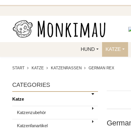
BEI EINER BE
GREIFEN SIE JET
HUND
KATZE
START
KATZE
KATZENRASSEN
GERMAN REX
CATEGORIES
Katze
Katzenzubehör
German
Katzenfanartikel