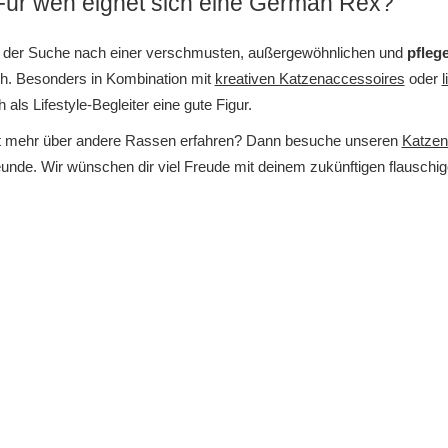
 Für wen eignet sich eine German Rex?
 der Suche nach einer verschmusten, außergewöhnlichen und
pfleg
dich. Besonders in Kombination mit
kreativen Katzenaccessoires
oder
l
als Lifestyle-Begleiter eine gute Figur.
 mehr über andere Rassen erfahren? Dann besuche unseren
Katzen
eunde. Wir wünschen dir viel Freude mit deinem zukünftigen flauschi