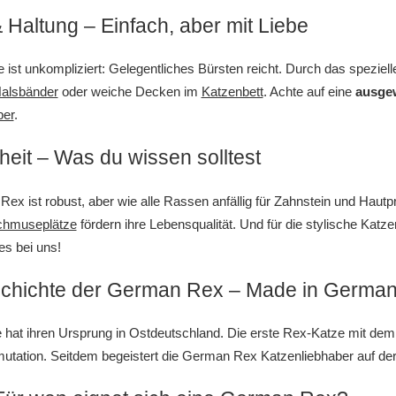
 Haltung – Einfach, aber mit Liebe
e ist unkompliziert: Gelegentliches Bürsten reicht. Durch das spezielle
Halsbänder
oder weiche Decken im
Katzenbett
. Achte auf eine
ausge
ber
.
eit – Was du wissen solltest
ex ist robust, aber wie alle Rassen anfällig für Zahnstein und Haut
chmuseplätze
fördern ihre Lebensqualität. Und für die stylische Kat
les bei uns!
chichte der German Rex – Made in Germa
hat ihren Ursprung in Ostdeutschland. Die erste Rex-Katze mit dem 
utation. Seitdem begeistert die German Rex Katzenliebhaber auf der g