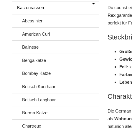
Du suchst e
Katzenrassen
Rex
garantie
Abessinier
perfekt für F
American Curl
Steckbr
Balinese
Größe
Gewic
Bengalkatze
Fell:
ku
Bombay Katze
Farbe
Leben
Britisch Kurzhaar
Charakte
Britisch Langhaar
Die German R
Burma Katze
als
Wohnun
Chartreux
natürlich all