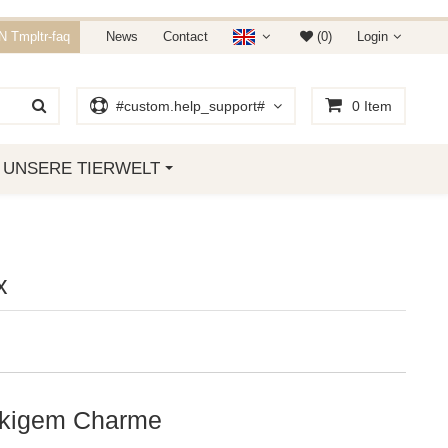
E 15% RABATT.
 Tmpltr-faq
News
Contact
(0)
Login
 01. JANUAR 2019
#custom.help_support#
0
Item
UNSERE TIERWELT
x
ockigem Charme