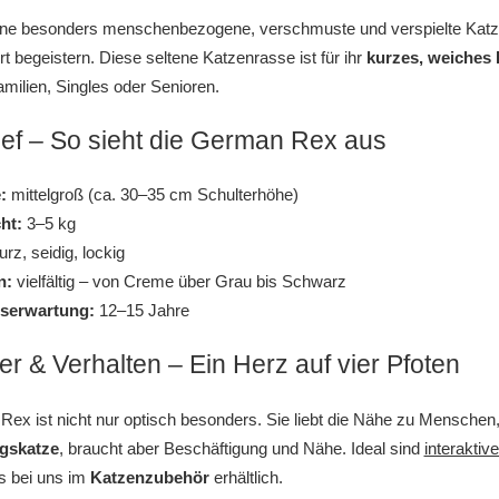
ine besonders menschenbezogene, verschmuste und verspielte Katz
rt begeistern. Diese seltene Katzenrasse ist für ihr
kurzes, weiches 
amilien, Singles oder Senioren.
ief – So sieht die German Rex aus
:
mittelgroß (ca. 30–35 cm Schulterhöhe)
ht:
3–5 kg
rz, seidig, lockig
n:
vielfältig – von Creme über Grau bis Schwarz
serwartung:
12–15 Jahre
r & Verhalten – Ein Herz auf vier Pfoten
ex ist nicht nur optisch besonders. Sie liebt die Nähe zu Menschen, i
gskatze
, braucht aber Beschäftigung und Nähe. Ideal sind
interaktiv
es bei uns im
Katzenzubehör
erhältlich.