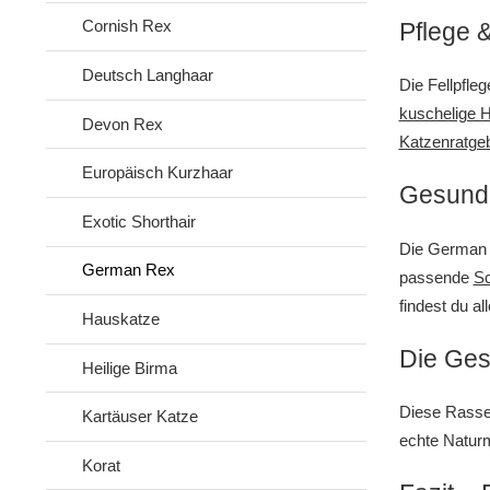
Cornish Rex
Pflege &
Deutsch Langhaar
Die Fellpfleg
kuschelige 
Devon Rex
Katzenratge
Europäisch Kurzhaar
Gesundh
Exotic Shorthair
Die German R
German Rex
passende
S
findest du al
Hauskatze
Die Ges
Heilige Birma
Diese Rasse 
Kartäuser Katze
echte Naturm
Korat