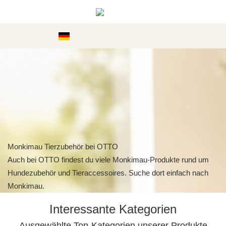
Kategorien
Kinderschmuck jetzt bei Funkelino
Monkimau.de wird gerade umgebaut. Kinderohrringe,
Kinderschmuck und Geschenkideen findest du weiterhin bei
Funkelino.
Monkimau Tierzubehör auf Amazon
Viele Monkimau-Produkte kannst du weiterhin bequem auf
Amazon kaufen. Einfach nach Monkimau suchen.
Monkimau Tierzubehör bei OTTO
Auch bei OTTO findest du viele Monkimau-Produkte rund um
Hundezubehör und Tieraccessoires. Suche dort einfach nach
Monkimau.
Interessante Kategorien
Ausgewählte Top-Kategorien unserer Produkte