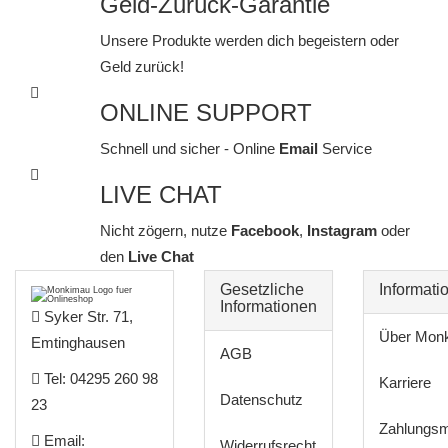
Geld-Zurück-Garantie
Unsere Produkte werden dich begeistern oder
Geld zurück!
ONLINE SUPPORT
Schnell und sicher - Online
Email
Service
LIVE CHAT
Nicht zögern, nutze
Facebook
,
Instagram
oder
den
Live Chat
Gesetzliche
Informati
Informationen
Syker Str. 71,
Über Mon
Emtinghausen
AGB
Tel: 04295 260 98
Karriere
Datenschutz
23
Zahlungsm
Email:
Widerrufsrecht