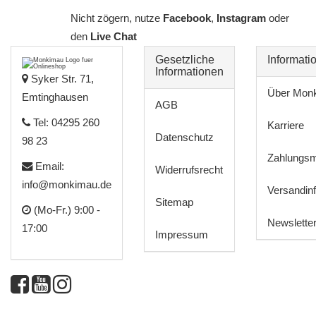
Nicht zögern, nutze
Facebook
,
Instagram
oder
den
Live Chat
Gesetzliche
Informati
Informationen
Syker Str. 71,
Über Mon
Emtinghausen
AGB
Tel: 04295 260
Karriere
Datenschutz
98 23
Zahlungsm
Email:
Widerrufsrecht
info@monkimau.de
Versandin
Sitemap
(Mo-Fr.) 9:00 -
Newslette
17:00
Impressum