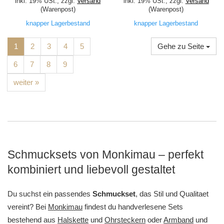
inkl. 19% USt., zzgl.
Versand
inkl. 19% USt., zzgl.
Versand
(Warenpost)
(Warenpost)
knapper Lagerbestand
knapper Lagerbestand
1
2
3
4
5
Gehe zu Seite
6
7
8
9
weiter »
Schmucksets von Monkimau – perfekt
kombiniert und liebevoll gestaltet
Du suchst ein passendes
Schmuckset
, das Stil und Qualitaet
vereint? Bei
Monkimau
findest du handverlesene Sets
bestehend aus
Halskette
und
Ohrsteckern
oder
Armband
und