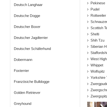
Pekinese
Deutsch Langhaar
Pudel
Rottweiler
Deutsche Dogge
Schnauze
Deutscher Boxer
Scottish Te
Shelti
Deutscher Jagdterrier
Shih Tzu
Siberian H
Deutscher Schäferhund
Staffordshir
West Highla
Dobermann
Whippet
Foxterrier
Wolfspitz
Yorkshire T
Französiche Bulldogge
Zwergpude
Zwergschn
Golden Retriever
Zwergspit
Greyhound