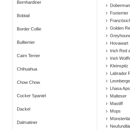
Bernhardiner
Doberman
Foxterrier
Bobtail
Französich
Golden Ret
Border Collie
Greyhoun
Bullterrier
Hovawart
Irish Red a
Cairn Terrier
Irish Wolf
Kleinspitz
Chihuahua
Labrador R
Leonberge
Chow Chow
Lhasa Aps
Cocker Spaniel
Malteser
Mastiff
Dackel
Mops
Münsterlä
Dalmatiner
Neufundlä