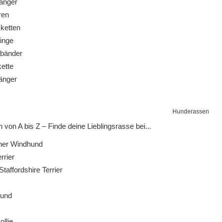
änger
ren
ketten
inge
bänder
ette
änger
Hunderassen
von A bis Z – Finde deine Lieblingsrasse bei...
her Windhund
rrier
affordshire Terrier
und
llie