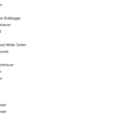
n
e Bulldogge
riever
d
nd White Setter
hound
etriever
r
o
nder
nder