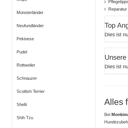
Pflegetipp
Reparatur 
Münsterländer
Top An
Neufundländer
Dies ist n
Pekinese
Pudel
Unsere 
Rottweiler
Dies ist n
Schnauzer
Scottish Terrier
Alles 
Shelti
Bei
Monkim
Shih Tzu
Hundezubeh