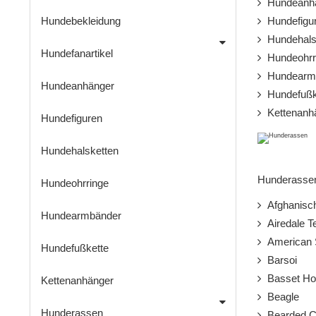
Hundeanh
Hundebekleidung
Hundefigu
Hundehals
Hundefanartikel
Hundeohrr
Hundearm
Hundeanhänger
Hundefußk
Kettenanh
Hundefiguren
Hundehalsketten
Hunderassen 
Hundeohrringe
Afghanisc
Hundearmbänder
Airedale Te
American St
Hundefußkette
Barsoi
Basset Ho
Kettenanhänger
Beagle
Hunderassen
Bearded Co