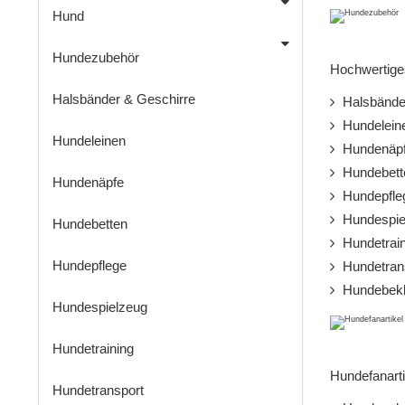
Hund
Hundezubehör
Hochwertiges
Halsbänder & Geschirre
Halsbänder
Hundelein
Hundeleinen
Hundenäp
Hundebett
Hundenäpfe
Hundepfle
Hundespie
Hundebetten
Hundetrain
Hundepflege
Hundetran
Hundebekl
Hundespielzeug
Hundetraining
Hundefanarti
Hundetransport