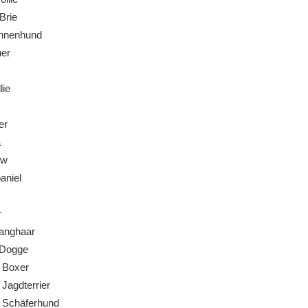
Brie
nnenhund
er
lie
er
a
ow
niel
r
anghaar
Dogge
 Boxer
Jagdterrier
 Schäferhund