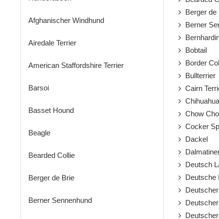
Berger de 
Afghanischer Windhund
Berner Se
Bernhardin
Airedale Terrier
Bobtail
Border Col
American Staffordshire Terrier
Bullterrier
Barsoi
Cairn Terri
Chihuahu
Basset Hound
Chow Ch
Cocker Spa
Beagle
Dackel
Dalmatine
Bearded Collie
Deutsch L
Deutsche 
Berger de Brie
Deutscher
Berner Sennenhund
Deutscher 
Deutscher