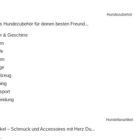
Hundezubehör
 Hundezubehör für deinen besten Freund...
 & Geschirre
en
fe
en
ge
lzeug
ing
sport
eidung
Hundefanartikel
kel – Schmuck und Accessoires mit Herz Du...