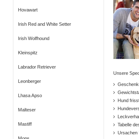
Hovawart
Irish Red and White Setter
Irish Wolfhound
Kleinspitz
Labrador Retriever
Unsere Spec
Leonberger
Geschenkg
Gewichtsta
Lhasa Apso
Hund frisst
Hundevers
Malteser
Leckverhal
Mastiff
Tabelle de
Ursachen f
Mops