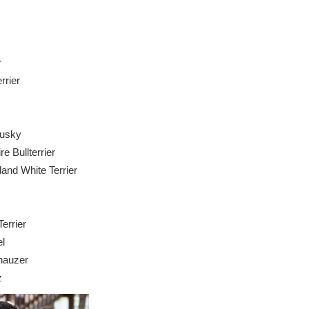
r
rrier
usky
e Bullterrier
nd White Terrier
errier
l
auzer
z