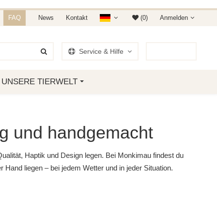
NDET IHR AUF AMAZON &
FAQ
News
Kontakt
(0)
Anmelden
Service & Hilfe
0
Artikel
UNSERE TIERWELT
ffig und handgemacht
 Qualität, Haptik und Design legen. Bei
Monkimau
findest du
r Hand liegen – bei jedem Wetter und in jeder Situation.