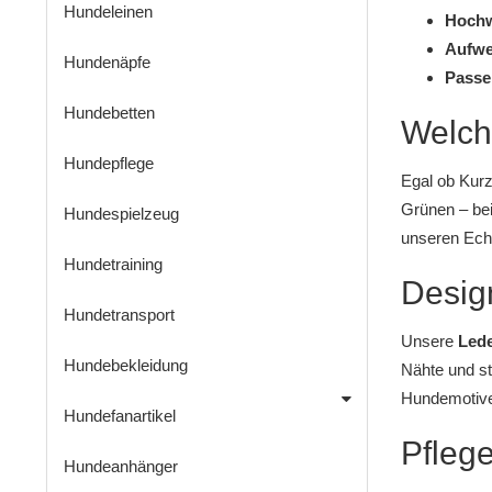
Hundeleinen
Hochw
Aufwe
Hundenäpfe
Passe
Hundebetten
Welche
Hundepflege
Egal ob Kurz
Grünen – bei
Hundespielzeug
unseren
Ech
Hundetraining
Design
Hundetransport
Unsere
Lede
Hundebekleidung
Nähte und st
Hundemotiv
Hundefanartikel
Pflege
Hundeanhänger