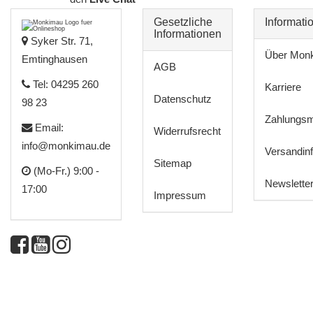
Gesetzliche
Informati
Informationen
Syker Str. 71,
Über Mon
Emtinghausen
AGB
Tel: 04295 260
Karriere
Datenschutz
98 23
Zahlungsm
Email:
Widerrufsrecht
info@monkimau.de
Versandin
Sitemap
(Mo-Fr.) 9:00 -
Newslette
17:00
Impressum