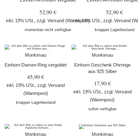
52,90 €
52,90 €
inkl. 19% USt., zzgl.
Versand
(Warenpost)
inkl. 19% USt., zzgl.
Versand
(W
momentan nicht verfügbar
knapper Lagerbestand
Monkimau
Monkimau
Einhorn Damen-Ring vergoldet
Einhorn Geschenk Ohrringe
aus 925 Silber
45,90 €
17,90 €
inkl. 19% USt., zzgl.
Versand
inkl. 19% USt., zzgl.
Versand
(Warenpost)
(Warenpost)
knapper Lagerbestand
sofort verfügbar
Monkimau
Monkimau