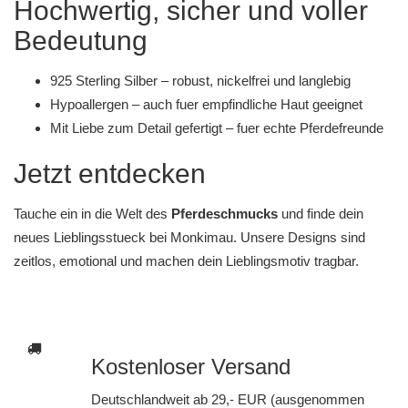
Hochwertig, sicher und voller
Bedeutung
925 Sterling Silber – robust, nickelfrei und langlebig
Hypoallergen – auch fuer empfindliche Haut geeignet
Mit Liebe zum Detail gefertigt – fuer echte Pferdefreunde
Jetzt entdecken
Tauche ein in die Welt des
Pferdeschmucks
und finde dein
neues Lieblingsstueck bei
Monkimau
. Unsere Designs sind
zeitlos, emotional und machen dein Lieblingsmotiv tragbar.
Kostenloser Versand
Deutschlandweit ab 29,- EUR (ausgenommen