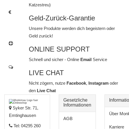
Katzestreu)
Geld-Zurück-Garantie
Unsere Produkte werden dich begeistern oder
Geld zurück!
ONLINE SUPPORT
Schnell und sicher - Online
Email
Service
LIVE CHAT
Nicht zögern, nutze
Facebook
,
Instagram
oder
den
Live Chat
Gesetzliche
Informati
Informationen
Syker Str. 71,
Über Mon
Emtinghausen
AGB
Tel: 04295 260
Karriere