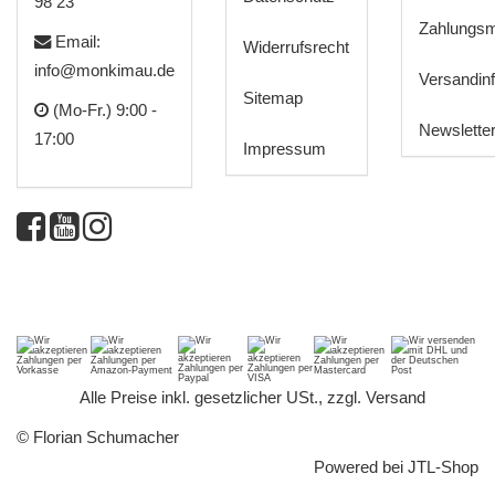
98 23
Zahlungsm
Email:
Widerrufsrecht
info@monkimau.de
Versandin
Sitemap
(Mo-Fr.) 9:00 -
Newslette
17:00
Impressum
*
Alle Preise inkl. gesetzlicher USt., zzgl.
Versand
© Florian Schumacher
Powered bei
JTL-Shop