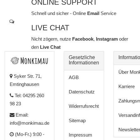
ONLINE SUPPORT
Schnell und sicher - Online
Email
Service
LIVE CHAT
Nicht zögern, nutze
Facebook
,
Instagram
oder
den
Live Chat
Gesetzliche
Informati
Informationen
Über Mon
Syker Str. 71,
AGB
Emtinghausen
Karriere
Datenschutz
Tel: 04295 260
Zahlungsm
98 23
Widerrufsrecht
Email:
Versandin
Sitemap
info@monkimau.de
Newslette
(Mo-Fr.) 9:00 -
Impressum