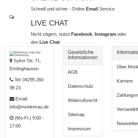
Schnell und sicher - Online
Email
Service
LIVE CHAT
Nicht zögern, nutze
Facebook
,
Instagram
oder
den
Live Chat
Gesetzliche
Informati
Informationen
Syker Str. 71,
Über Mon
Emtinghausen
AGB
Tel: 04295 260
Karriere
Datenschutz
98 23
Zahlungsm
Email:
Widerrufsrecht
info@monkimau.de
Versandin
Sitemap
(Mo-Fr.) 9:00 -
Newslette
17:00
Impressum