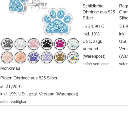
Schildkröte
Reg
Ohrringe aus 925
Ohrr
Silber
Silb
24,90 €
23,
ab
inkl. 19%
inkl
USt., zzgl.
USt.
Versand
Ver
(Warenpost)
(War
sofort verfügbar
sofor
Monkimau
Pfoten Ohrringe aus 925 Silber
21,90 €
ab
inkl. 19% USt., zzgl.
Versand
(Warenpost)
sofort verfügbar