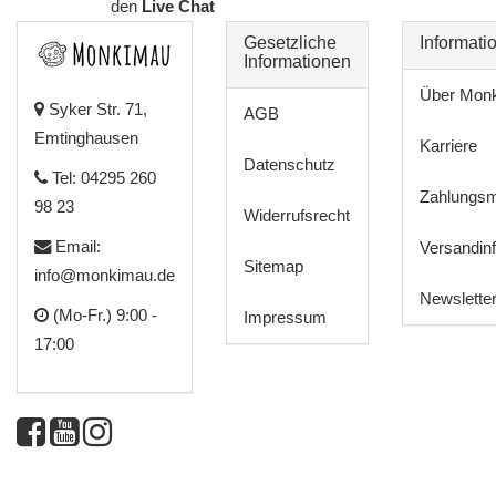
den
Live Chat
Gesetzliche
Informati
Informationen
Über Mon
Syker Str. 71,
AGB
Emtinghausen
Karriere
Datenschutz
Tel: 04295 260
Zahlungsm
98 23
Widerrufsrecht
Email:
Versandin
Sitemap
info@monkimau.de
Newslette
(Mo-Fr.) 9:00 -
Impressum
17:00