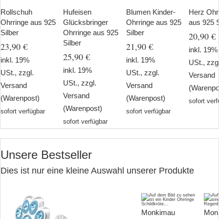
Rollschuh
Hufeisen
Blumen Kinder-
Herz Ohr
Ohrringe aus 925
Glücksbringer
Ohrringe aus 925
aus 925 S
Silber
Ohrringe aus 925
Silber
20,90 €
Silber
23,90 €
21,90 €
inkl. 19%
25,90 €
inkl. 19%
inkl. 19%
USt., zzg
inkl. 19%
USt., zzgl.
USt., zzgl.
Versand
USt., zzgl.
Versand
Versand
(Warenpo
Versand
(Warenpost)
(Warenpost)
sofort ver
(Warenpost)
sofort verfügbar
sofort verfügbar
sofort verfügbar
Unsere Bestseller
Dies ist nur eine kleine Auswahl unserer Produkte
Monkimau
Mon