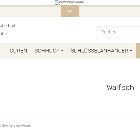
E MONKIMAU-PRODUKTE FINDET I
cherheit
ntie
FIGUREN
SCHMUCK
SCHLÜSSELANHÄNGER
Walfisch