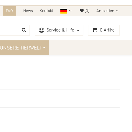
HR AUF AMAZON & OTTO.
FAQ
News
Kontakt
(0)
Anmelden
Service & Hilfe
0
Artikel
UNSERE TIERWELT