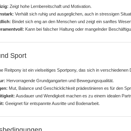
zig:
Zeigt hohe Lernbereitschaft und Motivation.
nstark:
Verhält sich ruhig und ausgeglichen, auch in stressigen Situa
dlich:
Bindet sich eng an den Menschen und zeigt ein sanftes Wesen
ramentvoll:
Kann bei falscher Haltung oder mangelnder Beschäftigun
und Sport
 Reitpony ist ein vielseitiges Sportpony, das sich in verschiedenen 
ur:
Hervorragende Grundgangarten und Bewegungsqualität.
gen:
Mut, Balance und Geschicklichkeit prädestinieren es für den Spr
itigkeit:
Ausdauer und Wendigkeit machen es zu einem idealen Partn
it:
Geeignet für entspannte Ausritte und Bodenarbeit.
gsbedingungen