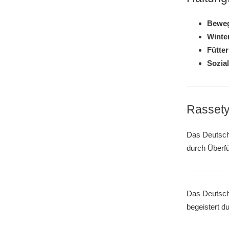
Bewe
Winte
Fütte
Sozial
Rassety
Das Deutsche
durch Überfü
Das Deutsche
begeistert d