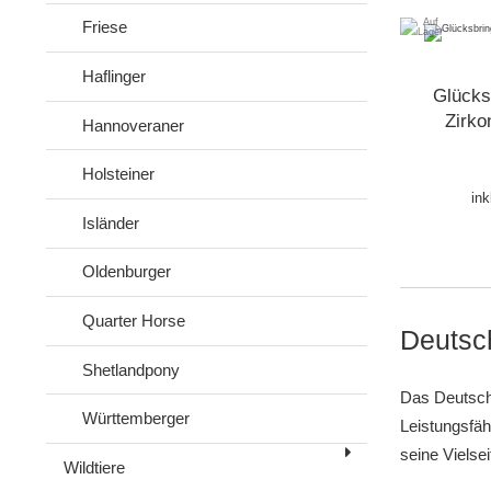
Friese
Haflinger
Glücks
Zirko
Hannoveraner
Holsteiner
ink
Isländer
Oldenburger
Quarter Horse
Deutsch
Shetlandpony
Das Deutsche
Württemberger
Leistungsfäh
seine Vielse
Wildtiere