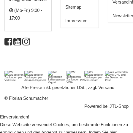
Versandin
Sitemap
(Mo-Fr.) 9:00 -
Newslette
17:00
Impressum
*
Alle Preise inkl. gesetzlicher USt., zzgl.
Versand
© Florian Schumacher
Powered bei
JTL-Shop
Einverstanden!
Diese Webseite verwendet Cookies, um bestimmte Funktionen zu
ermöglichen und das Angebot zu verbessern. Indem Sie hier