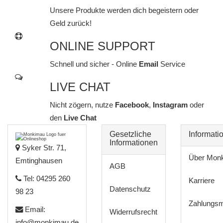
Unsere Produkte werden dich begeistern oder
Geld zurück!
ONLINE SUPPORT
Schnell und sicher - Online
Email
Service
LIVE CHAT
Nicht zögern, nutze
Facebook
,
Instagram
oder
den
Live Chat
Gesetzliche
Informati
Informationen
Syker Str. 71,
Über Mon
Emtinghausen
AGB
Tel: 04295 260
Karriere
Datenschutz
98 23
Zahlungsm
Email:
Widerrufsrecht
info@monkimau.de