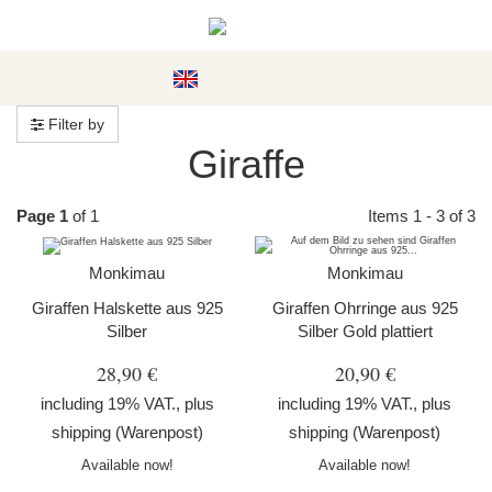
#custom.menu#
Filter by
Giraffe
Page 1
of 1
Items 1 - 3 of 3
Monkimau
Monkimau
Giraffen Halskette aus 925
Giraffen Ohrringe aus 925
Silber
Silber Gold plattiert
28,90 €
20,90 €
including 19% VAT., plus
including 19% VAT., plus
shipping
(Warenpost)
shipping
(Warenpost)
Available now!
Available now!