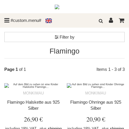
#custom.menu#
Filter by
Flamingo
Page 1
of 1
Items 1 - 3 of 3
MONKIMAU
MONKIMAU
Flamingo Halskette aus 925
Flamingo Ohrringe aus 925
Silber
Silber
26,90 €
20,90 €
including 19% VAT., plus
shipping
including 19% VAT., plus
shipping