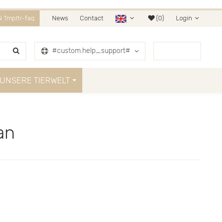
 15% RABATT.
 Tmpltr-faq
News
Contact
(0)
Login
1. JANUAR 2019
#custom.help_support#
0
Item
UNSERE TIERWELT
an