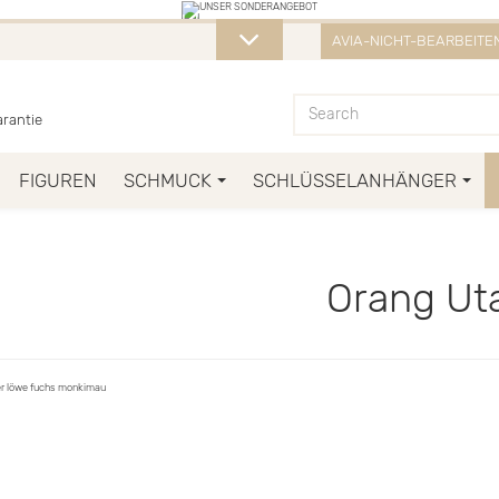
ESTELLUNG VON ÜBER 50 € ERHALTEN SIE
AVIA-NICHT-BEARBEITEN
ETZT ZU, SO LANGE DER VORRAT REICHT! DIE AKTION GILT BIS ZUM 0
rantie
FIGUREN
SCHMUCK
SCHLÜSSELANHÄNGER
Orang Ut