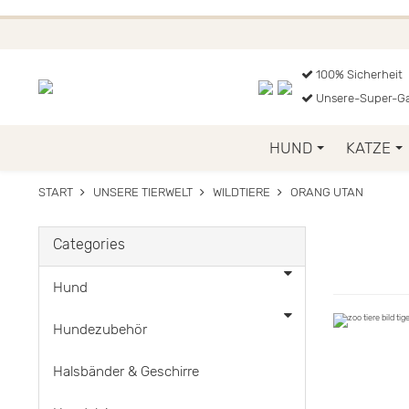
BEI EINER B
GREIFEN SIE J
100% Sicherheit
Unsere-Super-Ga
HUND
KATZE
START
UNSERE TIERWELT
WILDTIERE
ORANG UTAN
Categories
Hund
Hundezubehör
Halsbänder & Geschirre