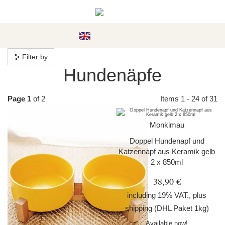
#custom.menu#
Filter by
Hundenäpfe
Page 1
of 2
Items 1 - 24 of 31
Monkimau
Doppel Hundenapf und
Katzennapf aus Keramik gelb
2 x 850ml
38,90 €
including 19% VAT., plus
shipping
(DHL Paket 1kg)
Available now!