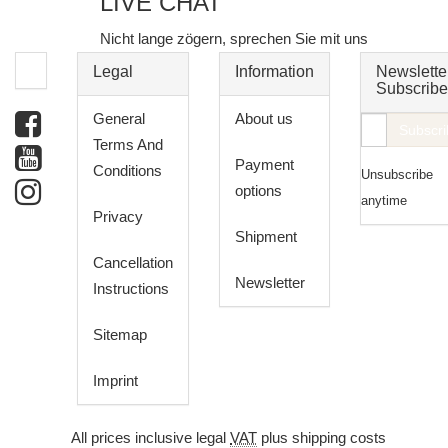
LIVE CHAT
Nicht lange zögern, sprechen Sie mit uns
Legal
Information
Newslette
Subscribe
General
About us
E-
Subscri
Terms And
Mail
Payment
Conditions
Unsubscribe
address
options
anytime
Privacy
Shipment
Cancellation
Newsletter
Instructions
Sitemap
Imprint
*
All prices inclusive legal
VAT
plus
shipping costs