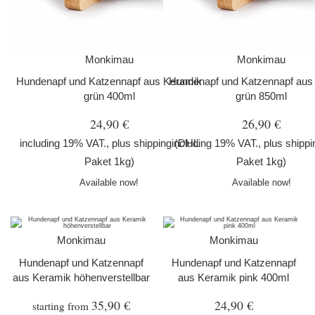
Monkimau
Monkimau
Hundenapf und Katzennapf aus Keramik
Hundenapf und Katzennapf aus
grün 400ml
grün 850ml
24,90 €
26,90 €
including 19% VAT., plus
shipping
including 19% VAT., plus
(DHL
shippi
Paket 1kg)
Paket 1kg)
Available now!
Available now!
Monkimau
Monkimau
Hundenapf und Katzennapf
Hundenapf und Katzennapf
aus Keramik höhenverstellbar
aus Keramik pink 400ml
35,90 €
24,90 €
starting from