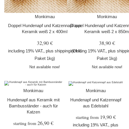
Monkimau
Monkimau
Doppel Hundenapf und Katzennapf aus
Doppel Hundenapf und Katzenn
Keramik weiß 2 x 400ml
Keramik weiß 2 x 850m
32,90 €
38,90 €
including 19% VAT., plus
shipping
including 19% VAT., plus
(DHL
shippi
Paket 1kg)
Paket 1kg)
Not available now!
Not available now!
Monkimau
Monkimau
Hundenapf aus Keramik mit
Hundenapf und Katzennapf
Bambusständer - auch für
aus Edelstahl
Katzen
19,90 €
starting from
26,90 €
starting from
including 19% VAT., plus