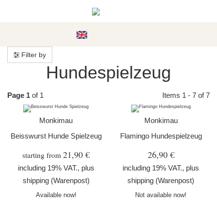
#custom.menu#
Filter by
Hundespielzeug
Page 1
of 1
Items 1 - 7 of 7
Monkimau
Monkimau
Beisswurst Hunde Spielzeug
Flamingo Hundespielzeug
21,90 €
26,90 €
starting from
including 19% VAT., plus
including 19% VAT., plus
shipping
(Warenpost)
shipping
(Warenpost)
Available now!
Not available now!