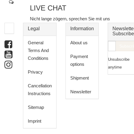
LIVE CHAT
Nicht lange zögern, sprechen Sie mit uns
Legal
Information
Newslette
Subscribe
General
About us
E-
Subscri
Terms And
Mail
Payment
Conditions
Unsubscribe
address
options
anytime
Privacy
Shipment
Cancellation
Newsletter
Instructions
Sitemap
Imprint