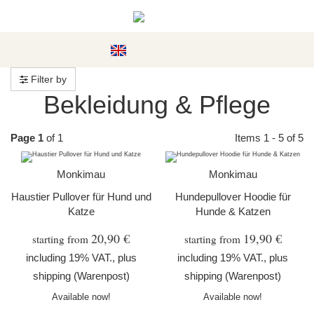
#custom.menu#
Filter by
Bekleidung & Pflege
Page 1
of 1
Items 1 - 5 of 5
Monkimau
Monkimau
Haustier Pullover für Hund und
Hundepullover Hoodie für
Katze
Hunde & Katzen
20,90 €
19,90 €
starting from
starting from
including 19% VAT., plus
including 19% VAT., plus
shipping
(Warenpost)
shipping
(Warenpost)
Available now!
Available now!