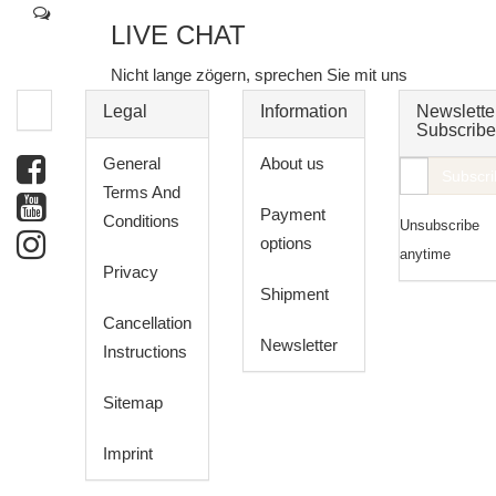
LIVE CHAT
Nicht lange zögern, sprechen Sie mit uns
Legal
Information
Newslette
Subscribe
General
About us
E-
Subscri
Terms And
Mail
Payment
Conditions
Unsubscribe
address
options
anytime
Privacy
Shipment
Cancellation
Newsletter
Instructions
Sitemap
Imprint