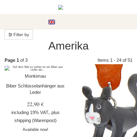
#custom.menu#
Filter by
Amerika
Page 1
of 3
Items 1 - 24 of 51
Monkimau
Biber Schlüsselanhänger aus
Leder
22,90 €
including 19% VAT., plus
shipping
(Warenpost)
Available now!