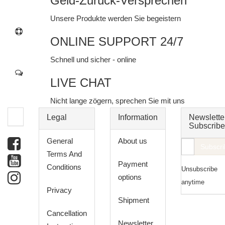
Geld-Zurück-Versprechen
Unsere Produkte werden Sie begeistern
ONLINE SUPPORT 24/7
Schnell und sicher - online
LIVE CHAT
Nicht lange zögern, sprechen Sie mit uns
Legal
Information
Newslette
Subscribe
General
About us
E-
Subscri
Terms And
Mail
Payment
Conditions
Unsubscribe
address
options
anytime
Privacy
Shipment
Cancellation
Newsletter