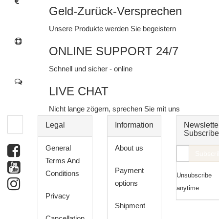
Geld-Zurück-Versprechen
Unsere Produkte werden Sie begeistern
ONLINE SUPPORT 24/7
Schnell und sicher - online
LIVE CHAT
Nicht lange zögern, sprechen Sie mit uns
Legal
Information
Newslette
Subscribe
General
About us
E-
Subscri
Terms And
Mail
Payment
Conditions
Unsubscribe
address
options
anytime
Privacy
Shipment
Cancellation