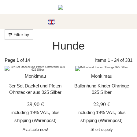
#custom.menu#
Filter by
Hunde
Page 1
of 14
Items 1 - 24 of 331
Monkimau
Monkimau
3er Set Dackel und Pfoten
Ballonhund Kinder Ohrringe
Ohrstecker aus 925 Silber
925 Silber
29,90 €
22,90 €
including 19% VAT., plus
including 19% VAT., plus
shipping
(Warenpost)
shipping
(Warenpost)
Available now!
Short supply