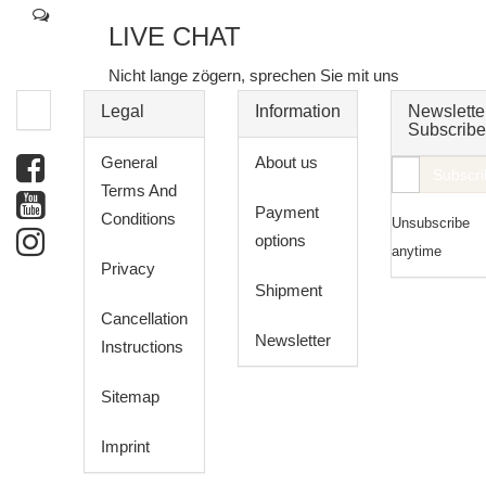
LIVE CHAT
Nicht lange zögern, sprechen Sie mit uns
Legal
Information
Newslette
Subscribe
General
About us
E-
Subscri
Terms And
Mail
Payment
Conditions
Unsubscribe
address
options
anytime
Privacy
Shipment
Cancellation
Newsletter
Instructions
Sitemap
Imprint