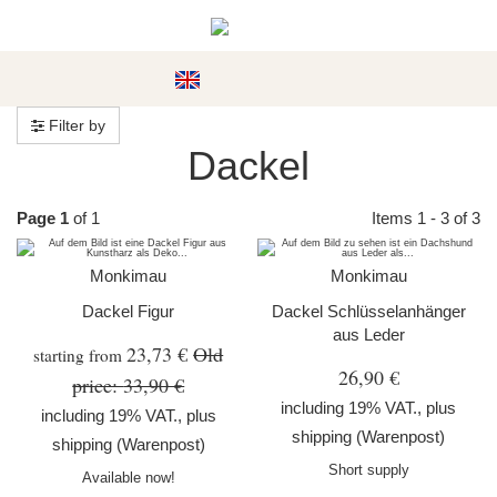
#custom.menu#
Filter by
Dackel
Page 1
of 1
Items 1 - 3 of 3
Monkimau
Monkimau
Dackel Figur
Dackel Schlüsselanhänger
aus Leder
23,73 €
Old
starting from
26,90 €
price:
33,90 €
including 19% VAT., plus
including 19% VAT., plus
shipping
(Warenpost)
shipping
(Warenpost)
Short supply
Available now!