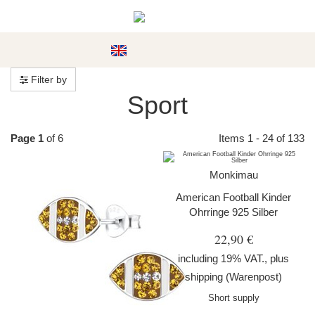
#custom.menu#
Filter by
Sport
Page 1
of 6
Items 1 - 24 of 133
Monkimau
American Football Kinder
Ohrringe 925 Silber
22,90 €
including 19% VAT., plus
shipping
(Warenpost)
Short supply