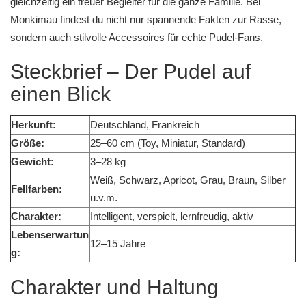
gleichzeitig ein treuer Begleiter für die ganze Familie. Bei
Monkimau findest du nicht nur spannende Fakten zur Rasse,
sondern auch stilvolle
Accessoires für echte Pudel-Fans
.
Steckbrief – Der Pudel auf
einen Blick
Herkunft:
Deutschland, Frankreich
Größe:
25–60 cm (Toy, Miniatur, Standard)
Gewicht:
3–28 kg
Weiß, Schwarz, Apricot, Grau, Braun, Silber
Fellfarben:
u.v.m.
Charakter:
Intelligent, verspielt, lernfreudig, aktiv
Lebenserwartun
12–15 Jahre
g:
Charakter und Haltung