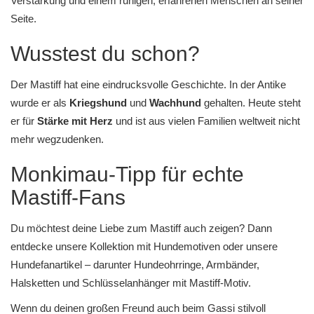
Verstärkung und einem ruhigen, erfahrenen Menschen an seiner
Seite.
Wusstest du schon?
Der Mastiff hat eine eindrucksvolle Geschichte. In der Antike
wurde er als
Kriegshund
und
Wachhund
gehalten. Heute steht
er für
Stärke mit Herz
und ist aus vielen Familien weltweit nicht
mehr wegzudenken.
Monkimau-Tipp für echte
Mastiff-Fans
Du möchtest deine Liebe zum Mastiff auch zeigen? Dann
entdecke unsere
Kollektion mit Hundemotiven
oder unsere
Hundefanartikel
– darunter
Hundeohrringe
,
Armbänder
,
Halsketten
und
Schlüsselanhänger
mit Mastiff-Motiv.
Wenn du deinen großen Freund auch beim Gassi stilvoll