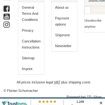
Subscribe
General
About us
E-
Subscri
Terms And
Mail
Payment
Conditions
Unsubscribe
address
options
anytime
Privacy
Shipment
Cancellation
Newsletter
Instructions
Sitemap
Imprint
*
All prices inclusive legal
VAT
plus
shipping costs
© Florian Schumacher
Powered bei
JTL-Shop
✕