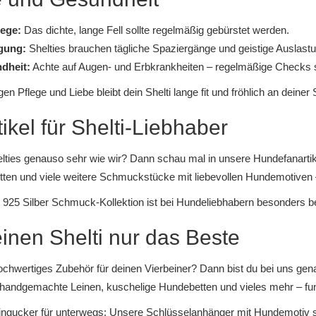
lege:
Das dichte, lange Fell sollte regelmäßig gebürstet werden.
gung:
Shelties brauchen tägliche Spaziergänge und geistige Auslastu
dheit:
Achte auf Augen- und Erbkrankheiten – regelmäßige Checks s
igen Pflege und Liebe bleibt dein Shelti lange fit und fröhlich an deiner 
ikel für Shelti-Liebhaber
elties genauso sehr wie wir? Dann schau mal in unsere
Hundefanartik
tten
und viele weitere Schmuckstücke mit liebevollen Hundemotiven 
e
925 Silber Schmuck-Kollektion
ist bei Hundeliebhabern besonders beli
inen Shelti nur das Beste
chwertiges Zubehör für deinen Vierbeiner? Dann bist du bei uns genau
handgemachte Leinen
,
kuschelige Hundebetten
und vieles mehr – funk
ingucker für unterwegs: Unsere
Schlüsselanhänger mit Hundemotiv
s