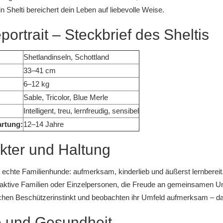
in Shelti bereichert dein Leben auf liebevolle Weise.
ortrait – Steckbrief des Sheltis
Shetlandinseln, Schottland
33–41 cm
6–12 kg
Sable, Tricolor, Blue Merle
Intelligent, treu, lernfreudig, sensibel
rtung:
12–14 Jahre
kter und Haltung
d echte Familienhunde: aufmerksam, kinderlieb und äußerst lernbereit
r aktive Familien oder Einzelpersonen, die Freude an gemeinsamen
ichen Beschützerinstinkt und beobachten ihr Umfeld aufmerksam – dab
e und Gesundheit