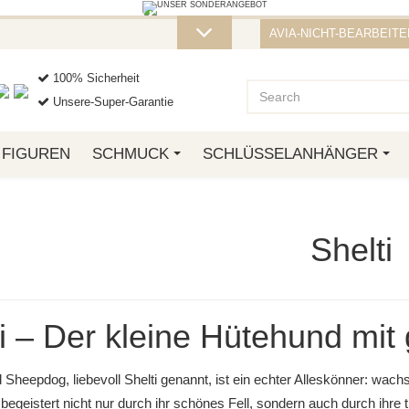
STELLUNG VON ÜBER 50 € ERHALTEN SI
AVIA-NICHT-BEARBEITEN
ZT ZU, SO LANGE DER VORRAT REICHT! DIE AKTION GILT BIS ZUM
100% Sicherheit
Unsere-Super-Garantie
FIGUREN
SCHMUCK
SCHLÜSSELANHÄNGER
Shelti
ti – Der kleine Hütehund mi
 Sheepdog, liebevoll Shelti genannt, ist ein echter Alleskönner: wachs
egeistert nicht nur durch ihr schönes Fell, sondern auch durch ihre 