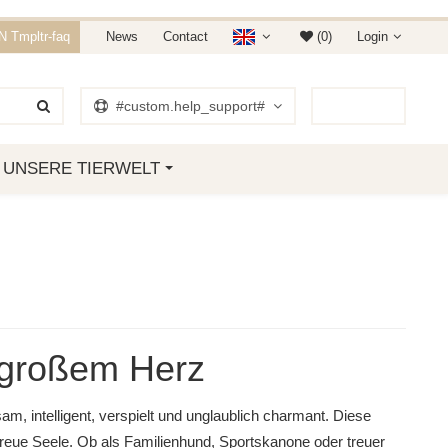
E 15% RABATT.
 Tmpltr-faq
News
Contact
(0)
Login
 01. JANUAR 2019
#custom.help_support#
0
Item
UNSERE TIERWELT
t großem Herz
am, intelligent, verspielt und unglaublich charmant. Diese
treue Seele. Ob als Familienhund, Sportskanone oder treuer