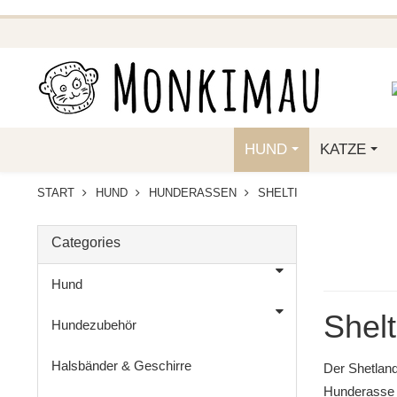
BEI EINER BE
GREIFEN SIE JET
HUND
KATZE
START
HUND
HUNDERASSEN
SHELTI
Categories
Hund
Shel
Hundezubehör
Halsbänder & Geschirre
Der Shetland
Hunderasse b