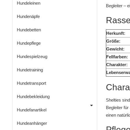
Hundeleinen
Begleiter – e
Hundenäpfe
Rassep
Hundebetten
Herkunft:
Größe:
Hundepflege
Gewicht:
Hundespielzeug
Fellfarben:
Charakter:
Hundetraining
Lebenserwa
Hundetransport
Chara
Hundebekleidung
Shelties sin
Begleiter fü
Hundefanartikel
einen natürl
Hundeanhänger
Pfleg