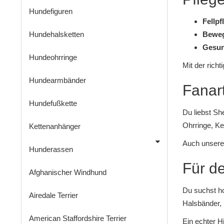
Hundefiguren
Fellpf
Hundehalsketten
Bewe
Gesun
Hundeohrringe
Mit der richt
Hundearmbänder
Fanart
Hundefußkette
Du liebst Sh
Ohrringe
,
Ke
Kettenanhänger
Auch unser
Hunderassen
Für de
Afghanischer Windhund
Du suchst ho
Airedale Terrier
Halsbänder
,
American Staffordshire Terrier
Ein echter H