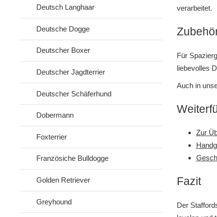
Deutsch Langhaar
verarbeitet.
Deutsche Dogge
Zubehör 
Deutscher Boxer
Für Spazierg
liebevolles D
Deutscher Jagdterrier
Auch in uns
Deutscher Schäferhund
Weiterf
Dobermann
Zur Üb
Foxterrier
Handge
Gesch
Französiche Bulldogge
Fazit
Golden Retriever
Greyhound
Der Staffords