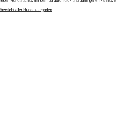
treuen Hund suchst, mit dem du durch dick und dünn gehen kannst, ist 
bersicht aller Hundekategorien