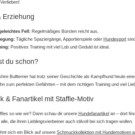
Verlieben!
& Erziehung
geleichtes Fell:
Regelmäßiges Bürsten reicht aus.
egung:
Tägliche Spaziergänge, Apportierspiele oder
Hundesport
sind
ning:
Positives Training mit viel Lob und Geduld ist ideal.
t du schon?
shire Bullterrier hat trotz seiner Geschichte als Kampfhund heute eine
hn zum perfekten Gefährten – mit dem richtigen Training und viel Li
& Fanartikel mit Staffie-Motiv
affies so wie wir? Dann schau dir unsere
Hundefanartikel
an – dort fin
alle, die ihren Lieblingsvierbeiner auch stilvoll bei sich tragen wollen.
nt sich ein Blick auf unsere
Schmuckkollektion mit Hundemotiven au