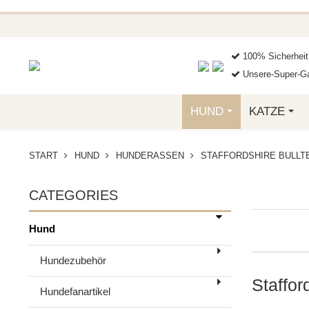
BEI EINER BE
GREIFEN SIE JET
100% Sicherheit
Unsere-Super-Ga
HUND
KATZE
START
HUND
HUNDERASSEN
STAFFORDSHIRE BULLT
CATEGORIES
Hund
Hundezubehör
Staffor
Hundefanartikel