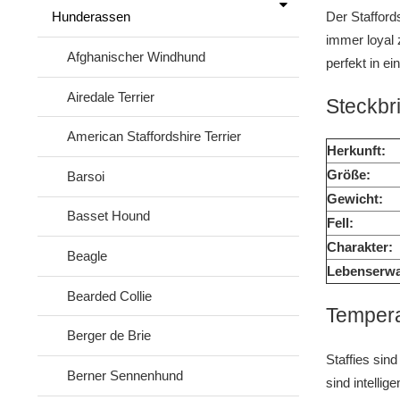
Der Staffords
Hunderassen
immer loyal 
Afghanischer Windhund
perfekt in ei
Airedale Terrier
Steckbri
American Staffordshire Terrier
Herkunft:
Größe:
Barsoi
Gewicht:
Basset Hound
Fell:
Charakter:
Beagle
Lebenserwa
Bearded Collie
Tempera
Berger de Brie
Staffies sin
Berner Sennenhund
sind intellig