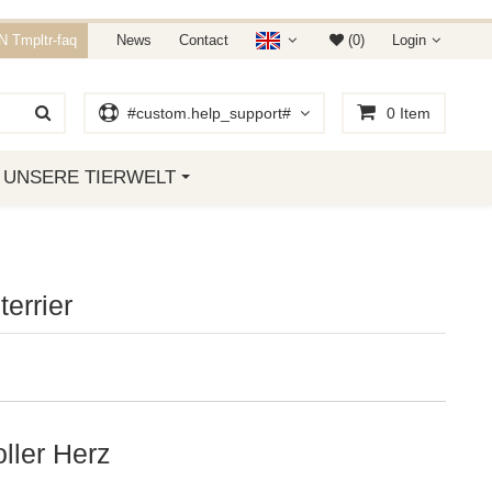
E 15% RABATT.
 Tmpltr-faq
News
Contact
(0)
Login
 01. JANUAR 2019
#custom.help_support#
0
Item
UNSERE TIERWELT
terrier
oller Herz