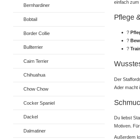
einfach zum 
Bernhardiner
Pflege 
Bobtail
?
Pfle
Border Collie
?
Bew
Bullterrier
?
Trai
Cairn Terrier
Wusstes
Chihuahua
Der Stafford
Ader macht i
Chow Chow
Schmuck 
Cocker Spaniel
Dackel
Du liebst St
Motiven. Für 
Dalmatiner
Außerdem loh