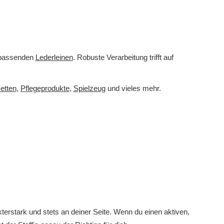
passenden
Lederleinen
. Robuste Verarbeitung trifft auf
etten
,
Pflegeprodukte
,
Spielzeug
und vieles mehr.
akterstark und stets an deiner Seite. Wenn du einen aktiven,