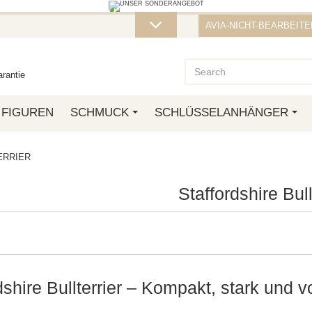
STELLUNG VON ÜBER 50 € ERHALTEN SI
AVIA-NICHT-BEARBEITEN
ZT ZU, SO LANGE DER VORRAT REICHT! DIE AKTION GILT BIS ZUM
rantie
FIGUREN
SCHMUCK
SCHLÜSSELANHÄNGER
ERRIER
Staffordshire Bull
dshire Bullterrier – Kompakt, stark und v