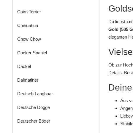
Golds
Cairn Terrier
Du liebst
zei
Chihuahua
Gold (585 G
eleganten
Ha
Chow Chow
Vielse
Cocker Spaniel
Ob zur Hochz
Dackel
Details. Bes
Dalmatiner
Deine
Deutsch Langhaar
Aus ve
Deutsche Dogge
Angene
Liebev
Deutscher Boxer
Stabil