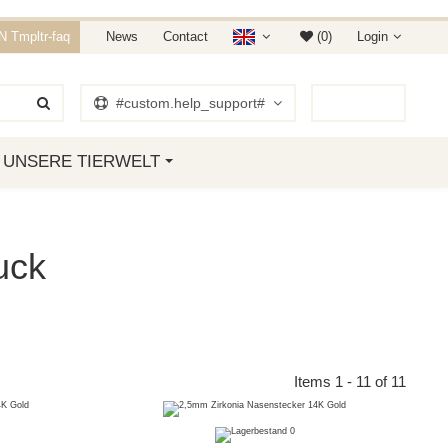
E 15% RABATT.
 Tmpltr-faq
News
Contact
(0)
Login
 01. JANUAR 2019
#custom.help_support#
0
Item
UNSERE TIERWELT
uck
Items 1 - 11 of 11