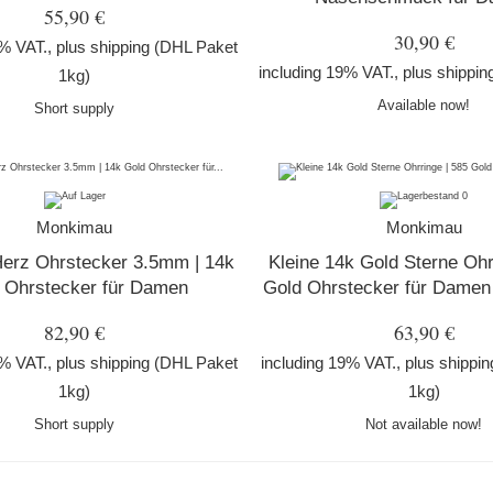
55,90 €
30,90 €
9% VAT., plus
shipping
(DHL Paket
including 19% VAT., plus
shippin
1kg)
Available now!
Short supply
Monkimau
Monkimau
Herz Ohrstecker 3.5mm | 14k
Kleine 14k Gold Sterne Ohr
 Ohrstecker für Damen
Gold Ohrstecker für Damen
82,90 €
63,90 €
9% VAT., plus
shipping
(DHL Paket
including 19% VAT., plus
shippin
1kg)
1kg)
Short supply
Not available now!