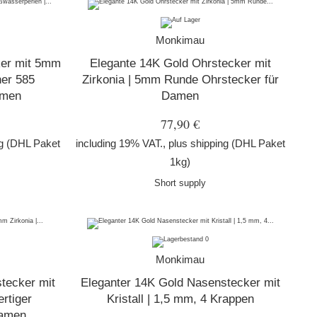
Monkimau
ker mit 5mm
Elegante 14K Gold Ohrstecker mit
ner 585
Zirkonia | 5mm Runde Ohrstecker für
amen
Damen
77,90 €
g
(DHL Paket
including 19% VAT., plus
shipping
(DHL Paket
1kg)
Short supply
Monkimau
tecker mit
Eleganter 14K Gold Nasenstecker mit
rtiger
Kristall | 1,5 mm, 4 Krappen
Damen