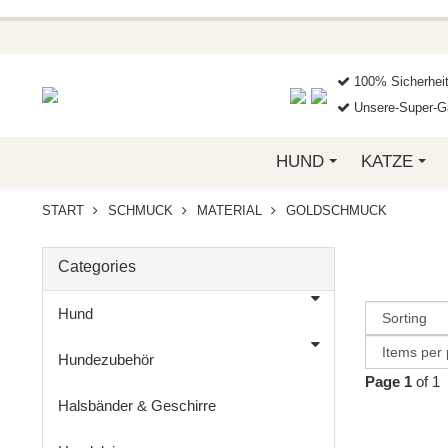
BEI EINER BE
GREIFEN SIE JET
100% Sicherhei
Unsere-Super-Ga
HUND
KATZE
START
SCHMUCK
MATERIAL
GOLDSCHMUCK
Categories
Hund
Hundezubehör
Page 1
of 1
Halsbänder & Geschirre