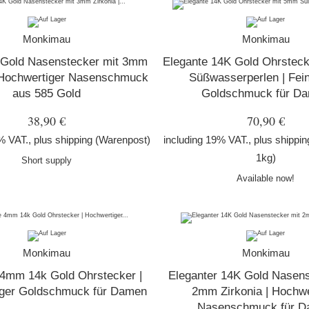
Monkimau
Monkimau
 Gold Nasenstecker mit 3mm
Elegante 14K Gold Ohrstec
| Hochwertiger Nasenschmuck
Süßwasserperlen | Fei
aus 585 Gold
Goldschmuck für D
38,90 €
70,90 €
% VAT., plus
shipping
(Warenpost)
including 19% VAT., plus
shippin
1kg)
Short supply
Available now!
Monkimau
Monkimau
 4mm 14k Gold Ohrstecker |
Eleganter 14K Gold Nasens
ger Goldschmuck für Damen
2mm Zirkonia | Hochwe
Nasenschmuck für 