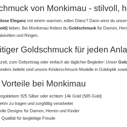
chmuck von Monkimau - stilvoll, 
tlose Eleganz
mit einem warmen, edlen Glanz? Dann wirst du unsere
old)
lieben. Bei
Monkimau
findest du
Goldschmuck
für Damen, Herre
lsketten
und
Ringen
.
itiger Goldschmuck für jeden Anl
eit, zum Geburtstag oder einfach als täglicher Begleiter: Unser
Gol
onders beliebt sind unsere
Kinderschmuck-Modelle
in Goldoptik sow
 Vorteile bei Monkimau
rgoldetem 925 Silber oder echtem 14k Gold (585 Gold)
hm zu tragen und sorgfältig verarbeitet
olle Designs für Damen, Herren und Kinder
e Qualität für langlebige Freude