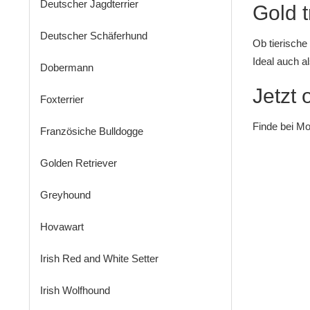
Deutscher Jagdterrier
Gold t
Deutscher Schäferhund
Ob
tierische
Ideal auch 
Dobermann
Jetzt
Foxterrier
Finde bei
Mo
Französiche Bulldogge
Golden Retriever
Greyhound
Hovawart
Irish Red and White Setter
Irish Wolfhound