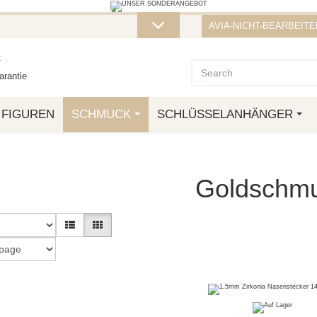
STELLUNG VON ÜBER 50 € ERHALTEN SI
AVIA-NICHT-BEARBEITEN
ZT ZU, SO LANGE DER VORRAT REICHT! DIE AKTION GILT BIS ZUM
t
rantie
FIGUREN
SCHMUCK
SCHLÜSSELANHÄNGER
Goldschm