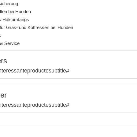
icherung
ten bei Hunden
s Halsumfangs
ür Gras- und Kotfressen bei Hunden
s
& Service
ers
nteressanteproductesubtitle#
ler
nteressanteproductesubtitle#