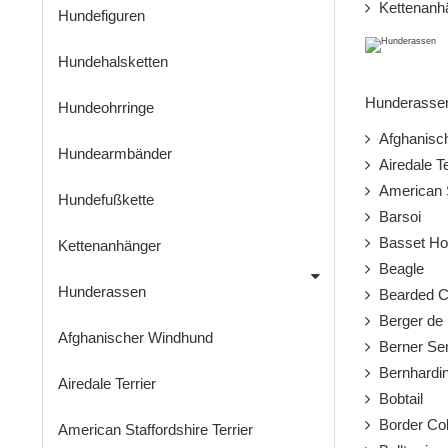
Kettenanh
Hundefiguren
Hundehalsketten
Hunderassen 
Hundeohrringe
Afghanisc
Hundearmbänder
Airedale Te
American St
Hundefußkette
Barsoi
Basset Ho
Kettenanhänger
Beagle
Hunderassen
Bearded Co
Berger de 
Afghanischer Windhund
Berner Se
Bernhardin
Airedale Terrier
Bobtail
Border Col
American Staffordshire Terrier