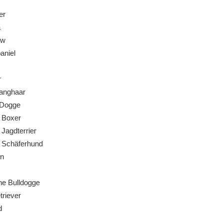
er
a
ow
niel
r
anghaar
Dogge
 Boxer
Jagdterrier
 Schäferhund
n
e Bulldogge
riever
d