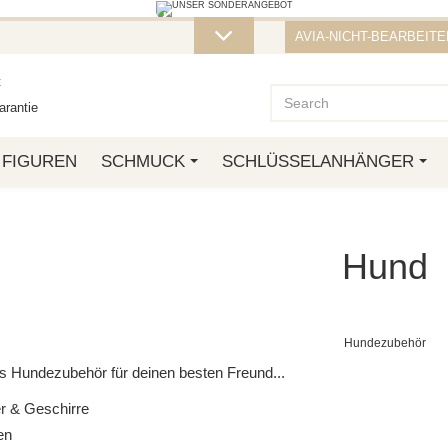
STELLUNG VON ÜBER 50 € ERHALTEN SI
AVIA-NICHT-BEARBEITEN
ZT ZU, SO LANGE DER VORRAT REICHT! DIE AKTION GILT BIS ZUM
t
rantie
FIGUREN
SCHMUCK
SCHLÜSSELANHÄNGER
Hund
Hundezubehör
 Hundezubehör für deinen besten Freund...
 & Geschirre
en