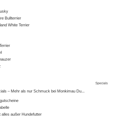
usky
e Bullterrier
nd White Terrier
errier
l
auzer
z
Specials
ials – Mehr als nur Schmuck bei Monkimau Du...
utscheine
belle
 alles außer Hundefutter