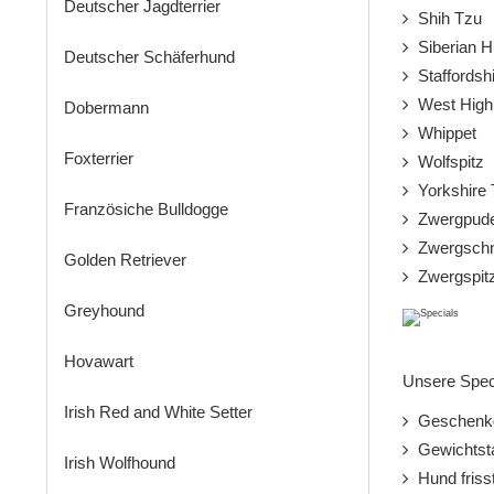
Deutscher Jagdterrier
Shih Tzu
Siberian H
Deutscher Schäferhund
Staffordshir
West Highla
Dobermann
Whippet
Foxterrier
Wolfspitz
Yorkshire T
Französiche Bulldogge
Zwergpude
Zwergschn
Golden Retriever
Zwergspit
Greyhound
Hovawart
Unsere Spec
Irish Red and White Setter
Geschenkg
Gewichtsta
Irish Wolfhound
Hund frisst