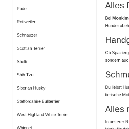
Alles 
Pudel
Bei
Monkim
Rottweiler
Hundezubeh
Schnauzer
Handg
Scottish Terrier
Ob Spazierg
sondern auch
Shelti
Schmu
Shih Tzu
Du liebst Hu
Siberian Husky
tierische Mo
Staffordshire Bullterrier
Alles
West Highland White Terrier
In unserer R
Whippet