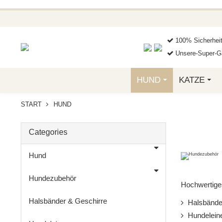
BEI EINER BE
GREIFEN SIE JET
100% Sicherhei
Unsere-Super-Ga
HUND
KATZE
START
HUND
Categories
Hund
Hundezubehör
Hochwertiges
Halsbänder & Geschirre
Halsbänder
Hundelein