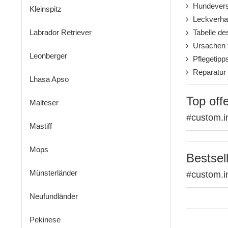
Hundevers
Kleinspitz
Leckverhal
Labrador Retriever
Tabelle de
Ursachen f
Leonberger
Pflegetipp
Reparatur 
Lhasa Apso
Top off
Malteser
#custom.i
Mastiff
Mops
Bestsel
Münsterländer
#custom.i
Neufundländer
Pekinese