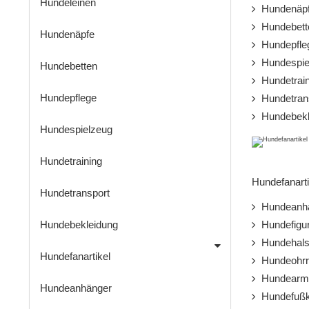
Hundeleinen
Hundenäp
Hundebett
Hundenäpfe
Hundepfle
Hundespie
Hundebetten
Hundetrain
Hundepflege
Hundetran
Hundebekl
Hundespielzeug
Hundetraining
Hundefanarti
Hundetransport
Hundeanh
Hundebekleidung
Hundefigu
Hundehals
Hundefanartikel
Hundeohrr
Hundearm
Hundeanhänger
Hundefußk