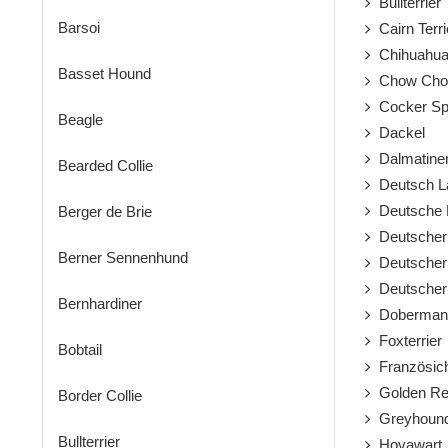
Bullterrier
Barsoi
Cairn Terri
Chihuahu
Basset Hound
Chow Ch
Cocker Spa
Beagle
Dackel
Dalmatine
Bearded Collie
Deutsch L
Deutsche 
Berger de Brie
Deutscher
Berner Sennenhund
Deutscher 
Deutscher
Bernhardiner
Doberman
Foxterrier
Bobtail
Französich
Golden Ret
Border Collie
Greyhoun
Bullterrier
Hovawart