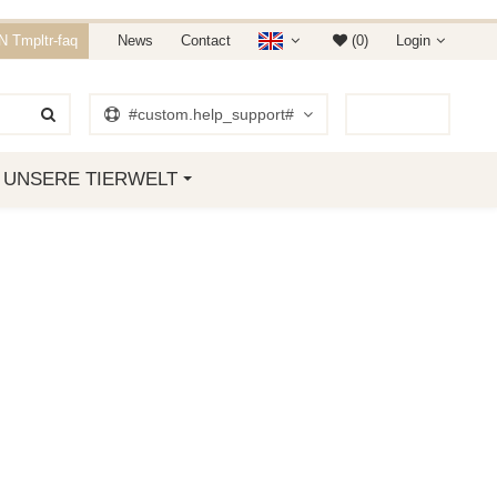
E 15% RABATT.
 Tmpltr-faq
News
Contact
(0)
Login
 01. JANUAR 2019
#custom.help_support#
0
Item
UNSERE TIERWELT