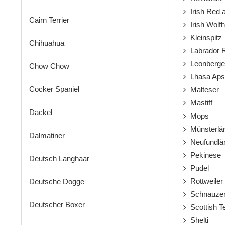
Irish Red a
Cairn Terrier
Irish Wolf
Kleinspitz
Chihuahua
Labrador R
Leonberge
Chow Chow
Lhasa Aps
Cocker Spaniel
Malteser
Mastiff
Dackel
Mops
Münsterlä
Dalmatiner
Neufundlä
Pekinese
Deutsch Langhaar
Pudel
Rottweiler
Deutsche Dogge
Schnauze
Deutscher Boxer
Scottish Te
Shelti