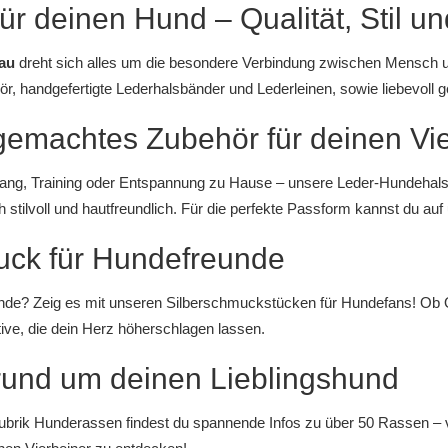
für deinen Hund – Qualität, Stil u
au
dreht sich alles um die besondere Verbindung zwischen Mensch u
ör
, handgefertigte
Lederhalsbänder
und
Lederleinen
, sowie liebevoll 
emachtes Zubehör für deinen Vie
ang, Training oder Entspannung zu Hause – unsere
Leder-Hundehal
 stilvoll und hautfreundlich. Für die perfekte Passform kannst du au
ck für Hundefreunde
nde? Zeig es mit unseren
Silberschmuckstücken für Hundefans
! Ob
tive, die dein Herz höherschlagen lassen.
 rund um deinen Lieblingshund
ubrik
Hunderassen
findest du spannende Infos zu über 50 Rassen –