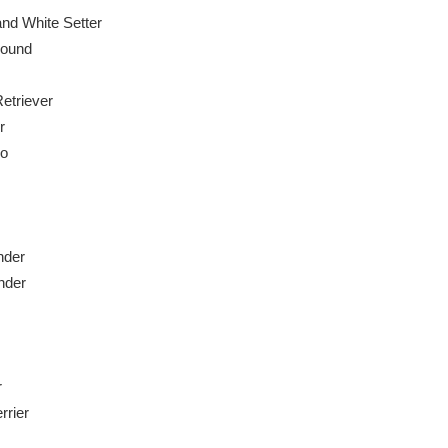
nd White Setter
hound
etriever
r
o
nder
nder
r
rrier