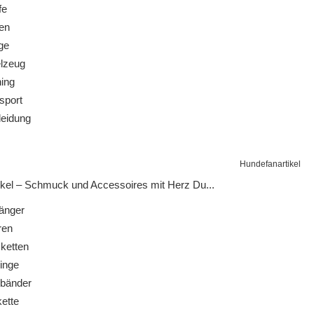
fe
en
ge
lzeug
ing
sport
eidung
Hundefanartikel
kel – Schmuck und Accessoires mit Herz Du...
änger
ren
ketten
inge
bänder
ette