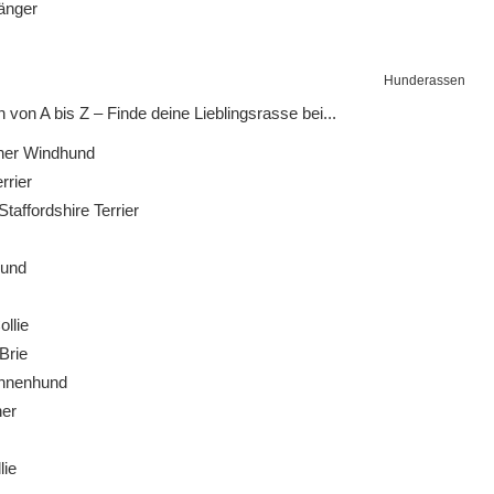
änger
Hunderassen
von A bis Z – Finde deine Lieblingsrasse bei...
her Windhund
rrier
affordshire Terrier
und
llie
Brie
nnenhund
er
lie