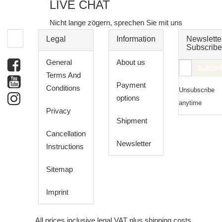
LIVE CHAT
Nicht lange zögern, sprechen Sie mit uns
Legal
Information
Newslette
Subscribe
General
About us
E-
Subscri
Terms And
Mail
Payment
Conditions
Unsubscribe
address
options
anytime
Privacy
Shipment
Cancellation
Newsletter
Instructions
Sitemap
Imprint
*
All prices inclusive legal
VAT
plus
shipping costs