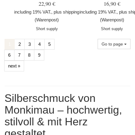
22,90 €
16,90 €
including 19% VAT., plus
shipping
including 19% VAT., plus
shi
(Warenpost)
(Warenpost)
Short supply
Short supply
1
2
3
4
5
Go to page
6
7
8
9
next »
Silberschmuck von
Monkimau – hochwertig,
stilvoll & mit Herz
gestaltet