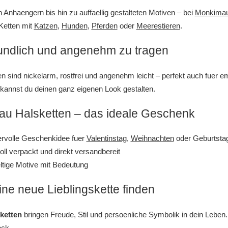
n Anhaengern bis hin zu auffaellig gestalteten Motiven – bei
Monkimau
Ketten mit
Katzen
,
Hunden
,
Pferden
oder
Meerestieren
.
undlich und angenehm zu tragen
n sind nickelarm, rostfrei und angenehm leicht – perfekt auch fuer e
kannst du deinen ganz eigenen Look gestalten.
u Halsketten – das ideale Geschenk
rvolle Geschenkidee fuer
Valentinstag
,
Weihnachten
oder Geburtsta
oll verpackt und direkt versandbereit
eltige Motive mit Bedeutung
ine neue Lieblingskette finden
ketten
bringen Freude, Stil und persoenliche Symbolik in dein Leben. E
eck.