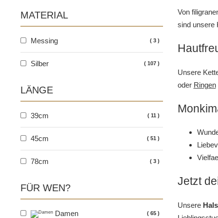
Von filigrane
MATERIAL
sind unsere 
Messing
3
Hautfre
Silber
107
Unsere Kette
oder
Ringen
LÄNGE
Monkima
39cm
11
Wunde
45cm
51
Liebev
Vielfa
78cm
3
Jetzt de
FÜR WEN?
Unsere
Hals
Damen
65
Lieblingsstu