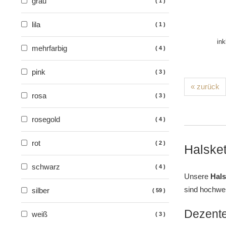
grau
1
lila
1
ink
mehrfarbig
4
pink
3
« zurück
rosa
3
rosegold
4
rot
2
Halsket
schwarz
4
Unsere
Hals
sind hochwert
silber
59
Dezente
weiß
3