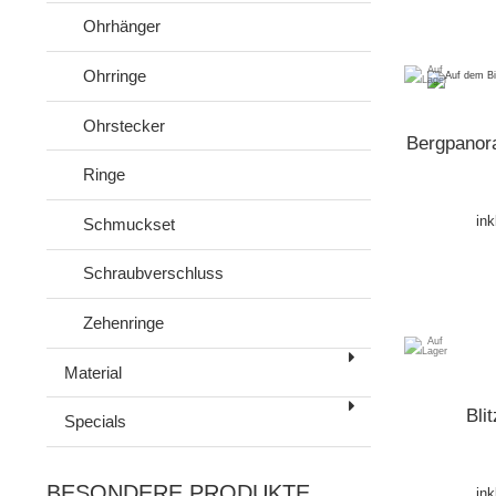
Ohrhänger
Ohrringe
Ohrstecker
Bergpanora
Ringe
ink
Schmuckset
Schraubverschluss
Zehenringe
Material
Bli
Specials
BESONDERE PRODUKTE
ink