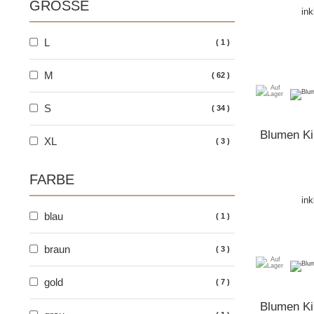
GRÖSSE
ink
L
1
M
62
S
34
Blumen Ki
XL
3
FARBE
ink
blau
1
braun
3
gold
7
Blumen Ki