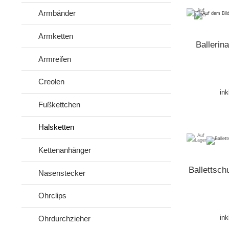
Armbänder
Armketten
Ballerin
Armreifen
Creolen
ink
Fußkettchen
Halsketten
Kettenanhänger
Ballettsc
Nasenstecker
Ohrclips
ink
Ohrdurchzieher