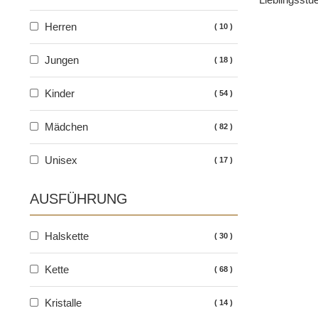
Herren
10
Jungen
18
Kinder
54
Mädchen
82
Unisex
17
AUSFÜHRUNG
Halskette
30
Kette
68
Kristalle
14