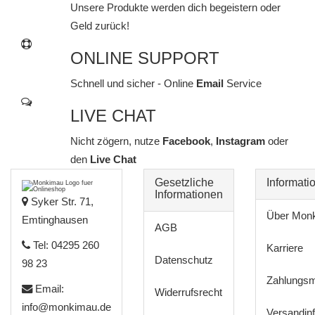
Unsere Produkte werden dich begeistern oder
Geld zurück!
ONLINE SUPPORT
Schnell und sicher - Online
Email
Service
LIVE CHAT
Nicht zögern, nutze
Facebook
,
Instagram
oder
den
Live Chat
Gesetzliche
Informati
Informationen
Syker Str. 71,
Über Mon
Emtinghausen
AGB
Tel: 04295 260
Karriere
Datenschutz
98 23
Zahlungsm
Email:
Widerrufsrecht
info@monkimau.de
Versandin