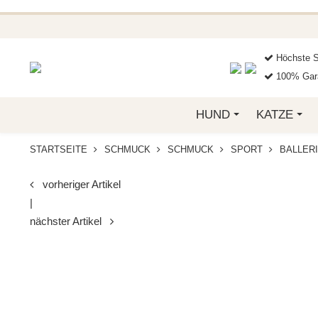
BEI FUNKELINO.DE. WE
Höchste S
100% Gara
HUND
KATZE
STARTSEITE
SCHMUCK
SCHMUCK
SPORT
BALLERI
vorheriger Artikel
|
nächster Artikel