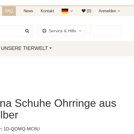
NDET IHR AUF AMAZON &
FAQ
News
Kontakt
(0)
Anmelden
Service & Hilfe
0
Artikel
UNSERE TIERWELT
ina Schuhe Ohrringe aus
lber
:
1D-QOMQ-MC6U