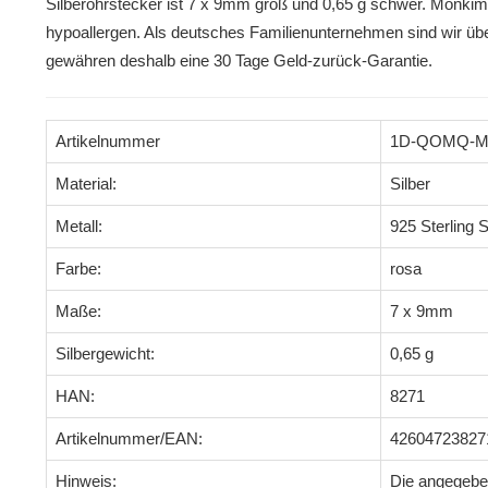
Silberohrstecker ist 7 x 9mm groß und 0,65 g schwer. Monki
hypoallergen. Als deutsches Familienunternehmen sind wir übe
gewähren deshalb eine 30 Tage Geld-zurück-Garantie.
Artikelnummer
1D-QOMQ-
Material:
Silber
Metall:
925 Sterling S
Farbe:
rosa
Maße:
7 x 9mm
Silbergewicht:
0,65 g
HAN:
8271
Artikelnummer/EAN:
42604723827
Hinweis:
Die angegeb