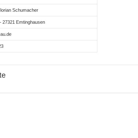
lorian Schumacher
1 - 27321 Emtinghausen
au.de
23
te