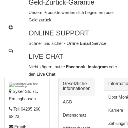
Geld-Zurück-Garantie
Unsere Produkte werden dich begeistern oder
Geld zurück!
ONLINE SUPPORT
Schnell und sicher - Online
Email
Service
LIVE CHAT
Nicht zögern, nutze
Facebook
,
Instagram
oder
den
Live Chat
Gesetzliche
Informati
Informationen
Syker Str. 71,
Über Mon
Emtinghausen
AGB
Tel: 04295 260
Karriere
Datenschutz
98 23
Zahlungsm
Email: