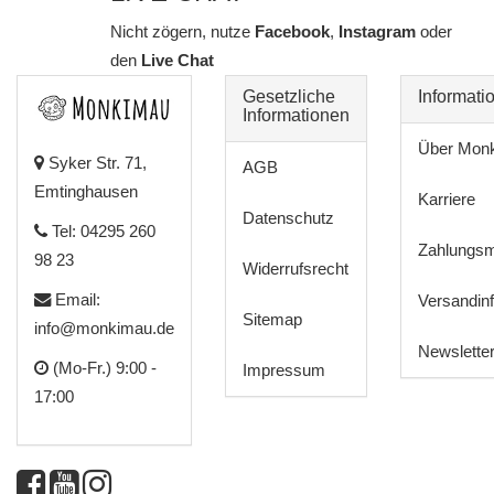
Nicht zögern, nutze
Facebook
,
Instagram
oder
den
Live Chat
Gesetzliche
Informati
Informationen
Über Mon
Syker Str. 71,
AGB
Emtinghausen
Karriere
Datenschutz
Tel: 04295 260
Zahlungsm
98 23
Widerrufsrecht
Email:
Versandin
Sitemap
info@monkimau.de
Newslette
(Mo-Fr.) 9:00 -
Impressum
17:00