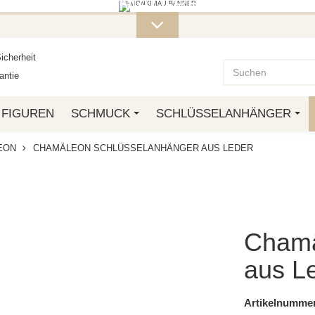
ITERE MONKIMAU-PRODUKTE FI
OTTO.
icherheit
ntie
FIGUREN
SCHMUCK
SCHLÜSSELANHÄNGER
EON
CHAMÄLEON SCHLÜSSELANHÄNGER AUS LEDER
Chamä
aus L
Artikelnummer