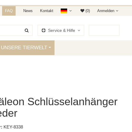
NDET IHR AUF AMAZON &
FAQ
News
Kontakt
(0)
Anmelden
Service & Hilfe
0
Artikel
UNSERE TIERWELT
leon Schlüsselanhänger
eder
:
KEY-8338