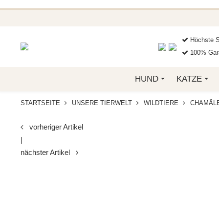
BEI FUNKELINO.DE. WE
Höchste S
100% Gara
HUND
KATZE
STARTSEITE
UNSERE TIERWELT
WILDTIERE
CHAMÄL
vorheriger Artikel
|
nächster Artikel