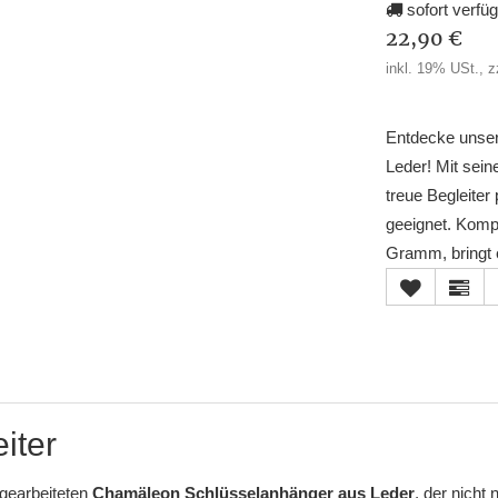
sofort verfü
22,90 €
inkl. 19% USt., z
Entdecke unser
Leder! Mit sein
treue Begleite
geeignet. Kompa
Gramm, bringt e
iter
gearbeiteten
Chamäleon Schlüsselanhänger aus Leder
, der nicht