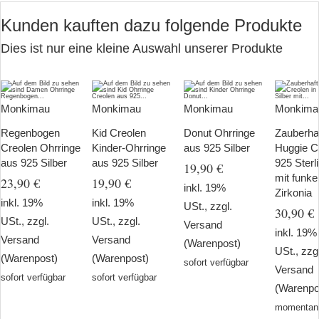
Kunden kauften dazu folgende Produkte
Dies ist nur eine kleine Auswahl unserer Produkte
Monkimau
Monkimau
Monkimau
Monkima
Regenbogen
Kid Creolen
Donut Ohrringe
Zauberha
Creolen Ohrringe
Kinder-Ohrringe
aus 925 Silber
Huggie Cr
aus 925 Silber
aus 925 Silber
925 Sterl
19,90 €
mit funk
23,90 €
19,90 €
inkl. 19%
Zirkonia
inkl. 19%
inkl. 19%
USt., zzgl.
30,90 €
USt., zzgl.
USt., zzgl.
Versand
inkl. 19%
Versand
Versand
(Warenpost)
USt., zzg
(Warenpost)
(Warenpost)
sofort verfügbar
Versand
sofort verfügbar
sofort verfügbar
(Warenpo
momentan 