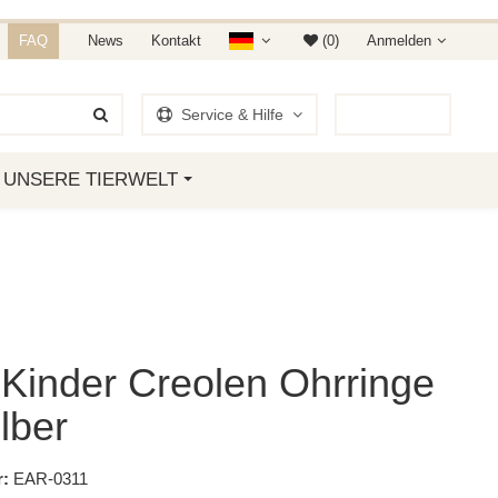
NDET IHR AUF AMAZON &
FAQ
News
Kontakt
(0)
Anmelden
Service & Hilfe
0
Artikel
UNSERE TIERWELT
 Kinder Creolen Ohrringe
lber
:
EAR-0311