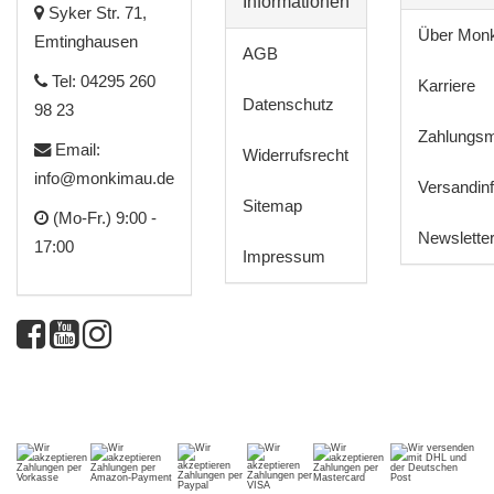
Informationen
Syker Str. 71,
Über Mon
Emtinghausen
AGB
Tel: 04295 260
Karriere
Datenschutz
98 23
Zahlungsm
Email:
Widerrufsrecht
info@monkimau.de
Versandin
Sitemap
(Mo-Fr.) 9:00 -
Newslette
17:00
Impressum