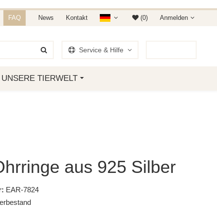
NDET IHR AUF AMAZON &
FAQ
News
Kontakt
(0)
Anmelden
Service & Hilfe
0
Artikel
UNSERE TIERWELT
hrringe aus 925 Silber
:
EAR-7824
erbestand