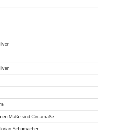
ilver
ilver
46
enen Maße sind Circamaße
lorian Schumacher