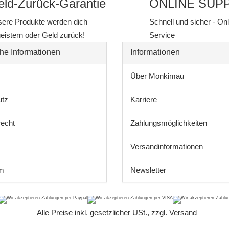
ld-Zurück-Garantie
ONLINE SUP
ere Produkte werden dich
Schnell und sicher - On
eistern oder Geld zurück!
Service
he Informationen
Informationen
Über Monkimau
utz
Karriere
recht
Zahlungsmöglichkeiten
Versandinformationen
m
Newsletter
*
Alle Preise inkl. gesetzlicher USt., zzgl.
Versand