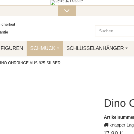
ITERE MONKIMAU-PRODUKTE FI
OTTO.
icherheit
ntie
FIGUREN
SCHMUCK
SCHLÜSSELANHÄNGER
INO OHRRINGE AUS 925 SILBER
Dino O
Artikelnummer
knapper Lag
17,90 €