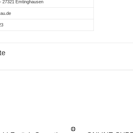
1 - 27321 Emtinghausen
au.de
23
te