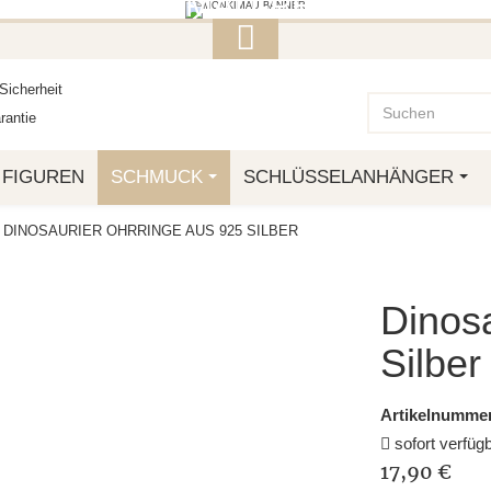
ITERE MONKIMAU-PRODUKTE FI
OTTO.
Sicherheit
antie
FIGUREN
SCHMUCK
SCHLÜSSELANHÄNGER
DINOSAURIER OHRRINGE AUS 925 SILBER
Dinosa
Silber
Artikelnummer
sofort verfüg
17,90 €