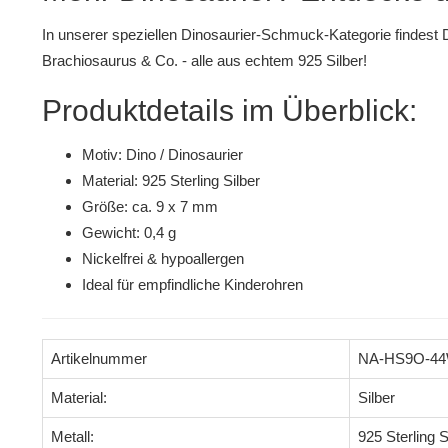
In unserer speziellen
Dinosaurier-Schmuck-Kategorie
findest 
Brachiosaurus & Co. - alle aus echtem 925 Silber!
Produktdetails im Überblick:
Motiv: Dino / Dinosaurier
Material: 925 Sterling Silber
Größe: ca. 9 x 7 mm
Gewicht: 0,4 g
Nickelfrei & hypoallergen
Ideal für empfindliche Kinderohren
Artikelnummer
NA-HS9O-4
Material:
Silber
Metall:
925 Sterling S