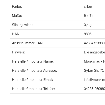
Farbe:
silber
Maße:
9 x 7mm
Silbergewicht:
0,4 g
HAN:
8805
Artikelnummer/EAN:
42604723880
Hinweis:
Die angegeb
Hersteller/Importeur Name:
Monkimau - F
Hersteller/Importeur Adresse:
Syker Str. 7
Hersteller/Importeur Email:
info@monkim
Hersteller/Importeur Telefon:
04295-26098