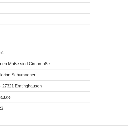
51
enen Maße sind Circamaße
lorian Schumacher
1 - 27321 Emtinghausen
au.de
23