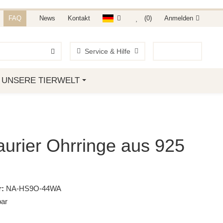
NDET IHR AUF AMAZON &
FAQ
News
Kontakt
(0)
Anmelden
Service & Hilfe
0
Artikel
UNSERE TIERWELT
urier Ohrringe aus 925
:
NA-HS9O-44WA
bar