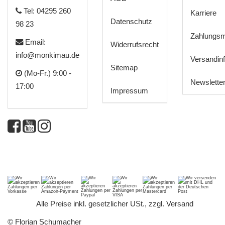
Tel: 04295 260
Karriere
Datenschutz
98 23
Zahlungsm
Email:
Widerrufsrecht
info@monkimau.de
Versandin
Sitemap
(Mo-Fr.) 9:00 -
Newslette
17:00
Impressum
*
Alle Preise inkl. gesetzlicher USt., zzgl.
Versand
© Florian Schumacher