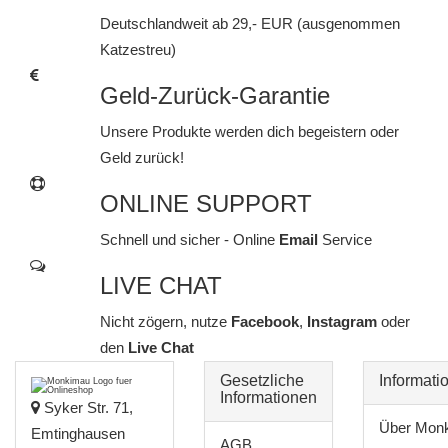
Deutschlandweit ab 29,- EUR (ausgenommen
Katzestreu)
Geld-Zurück-Garantie
Unsere Produkte werden dich begeistern oder
Geld zurück!
ONLINE SUPPORT
Schnell und sicher - Online
Email
Service
LIVE CHAT
Nicht zögern, nutze
Facebook
,
Instagram
oder
den
Live Chat
Gesetzliche
Informati
Informationen
Syker Str. 71,
Über Mon
Emtinghausen
AGB