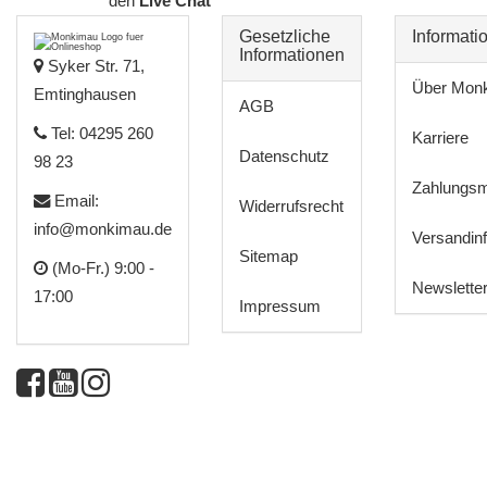
den
Live Chat
Gesetzliche
Informati
Informationen
Syker Str. 71,
Über Mon
Emtinghausen
AGB
Tel: 04295 260
Karriere
Datenschutz
98 23
Zahlungsm
Email:
Widerrufsrecht
info@monkimau.de
Versandin
Sitemap
(Mo-Fr.) 9:00 -
Newslette
17:00
Impressum