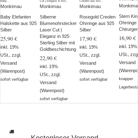
Monkima
Monkimau
Monkimau
Monkimau
Stern Kin
Baby Elefanten
Silberne
Rosegold Creolen
Ohrringe
Halskette aus 925
Blumenohrstecker
Ohrringe aus 925
Chirurgen
Silber
Laser Cut |
Silber
Eleganz in 925
16,90 €
25,90 €
17,90 €
Sterling Silber mit
inkl. 19%
inkl. 19%
inkl. 19%
Goldbeschichtung
USt., zzg
USt., zzgl.
USt., zzgl.
22,90 €
Versand
Versand
Versand
inkl. 19%
(Warenpo
(Warenpost)
(Warenpost)
USt., zzgl.
knapper
sofort verfügbar
sofort verfügbar
Versand
Lagerbest
(Warenpost)
sofort verfügbar
Kostenloser Versand