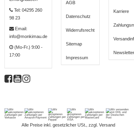
AGB
Tel: 04295 260
Karriere
Datenschutz
98 23
Zahlungsm
Email:
Widerrufsrecht
info@monkimau.de
Versandin
Sitemap
(Mo-Fr.) 9:00 -
Newslette
17:00
Impressum
*
Alle Preise inkl. gesetzlicher USt., zzgl.
Versand