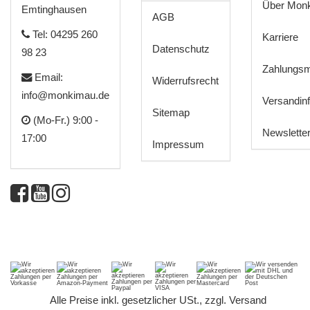
Über Mon
Emtinghausen
AGB
Tel: 04295 260
Karriere
Datenschutz
98 23
Zahlungsm
Email:
Widerrufsrecht
info@monkimau.de
Versandin
Sitemap
(Mo-Fr.) 9:00 -
Newslette
17:00
Impressum
*
Alle Preise inkl. gesetzlicher USt., zzgl.
Versand