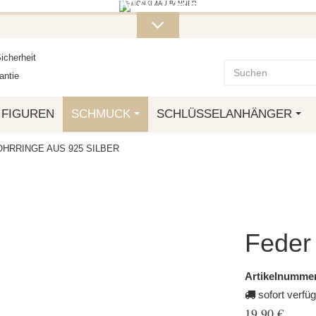
ITERE MONKIMAU-PRODUKTE FI
OTTO.
icherheit
ntie
FIGUREN
SCHMUCK
SCHLÜSSELANHÄNGER
HRRINGE AUS 925 SILBER
Feder 
Artikelnummer
sofort verfü
19,90 €