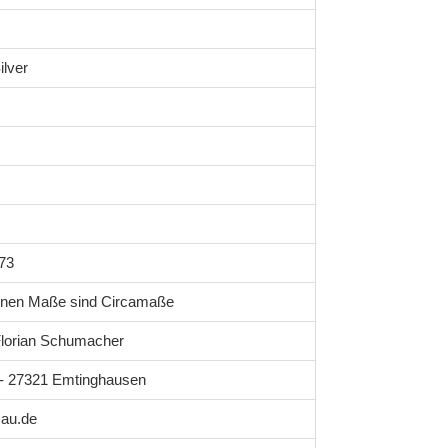
ilver
73
enen Maße sind Circamaße
lorian Schumacher
1 - 27321 Emtinghausen
au.de