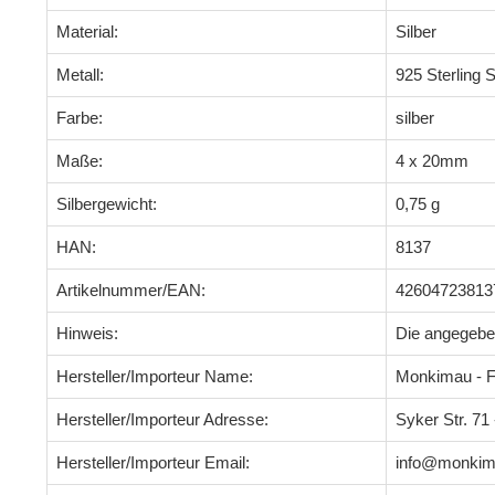
Material:
Silber
Metall:
925 Sterling S
Farbe:
silber
Maße:
4 x 20mm
Silbergewicht:
0,75 g
HAN:
8137
Artikelnummer/EAN:
42604723813
Hinweis:
Die angegeb
Hersteller/Importeur Name:
Monkimau - F
Hersteller/Importeur Adresse:
Syker Str. 7
Hersteller/Importeur Email:
info@monkim