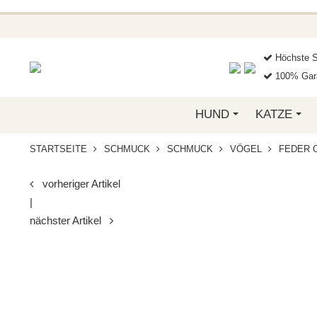
BEI FUNKELINO.DE. WE
Höchste S
100% Gara
HUND
KATZE
STARTSEITE
SCHMUCK
SCHMUCK
VÖGEL
FEDER O
vorheriger Artikel
|
nächster Artikel