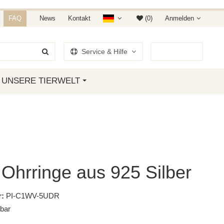
NDET IHR AUF AMAZON &
FAQ
News
Kontakt
(0)
Anmelden
Service & Hilfe
0
Artikel
UNSERE TIERWELT
Ohrringe aus 925 Silber
:
PI-C1WV-5UDR
gbar