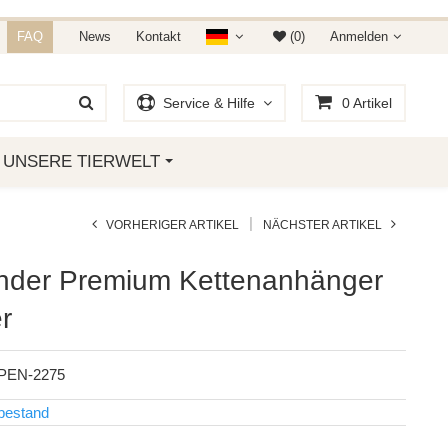
NDET IHR AUF AMAZON &
FAQ
News
Kontakt
(0)
Anmelden
Service & Hilfe
0
Artikel
UNSERE TIERWELT
|
VORHERIGER ARTIKEL
NÄCHSTER ARTIKEL
nder Premium Kettenanhänger
r
PEN-2275
bestand