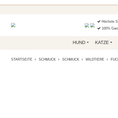
BEI FUNKELINO.DE. WE
Höchste Si
100% Gara
HUND
KATZE
STARTSEITE
SCHMUCK
SCHMUCK
WILDTIERE
FUC