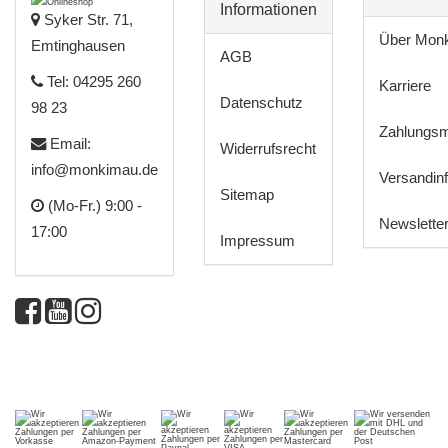
Informationen
Syker Str. 71,
Über Mon
Emtinghausen
AGB
Tel: 04295 260
Karriere
Datenschutz
98 23
Zahlungsm
Email:
Widerrufsrecht
info@monkimau.de
Versandin
Sitemap
(Mo-Fr.) 9:00 -
Newslette
17:00
Impressum