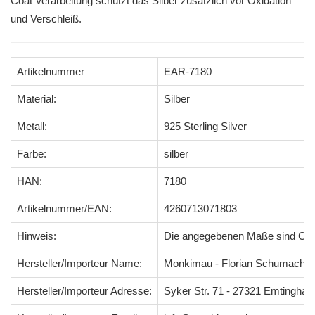
Coat Verarbeitung schützt das Silber zusätzlich vor Oxidation
und Verschleiß.
Artikelnummer
EAR-7180
Material:
Silber
Metall:
925 Sterling Silver
Farbe:
silber
HAN:
7180
Artikelnummer/EAN:
4260713071803
Hinweis:
Die angegebenen Maße sind Ci
Hersteller/Importeur Name:
Monkimau - Florian Schumacher
Hersteller/Importeur Adresse:
Syker Str. 71 - 27321 Emtingha